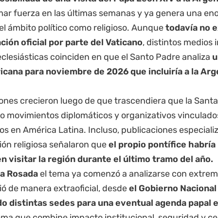
mar fuerza en las últimas semanas y ya genera una en
el ámbito político como religioso. Aunque
todavía no e
ción oficial por parte del Vaticano
, distintos medios 
clesiásticas coinciden en que el Santo Padre analiza
u
cana para noviembre de 2026 que incluiría a la Arg
iones crecieron luego de que trascendiera que la Sant
o movimientos diplomáticos y organizativos vinculados
os en América Latina. Incluso, publicaciones especiali
ión religiosa señalaron que
el propio pontífice habrí
n visitar la región durante el último tramo del año.
a Rosada
el tema ya comenzó a analizarse con extrem
ió de manera extraoficial, desde
el Gobierno Nacional
o distintas sedes para una eventual agenda papal e
a que combine impacto institucional, seguridad y cent