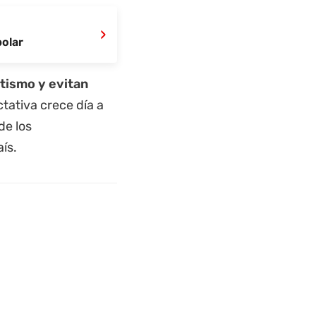
›
polar
tismo y evitan
tativa crece día a
de los
ís.