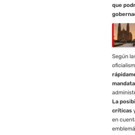
que podr
gobernad
Según las
oficiali
rápidame
mandata
administr
La posib
críticas
en cuenta
emblemáti