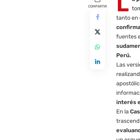
L
COMPARTIR
to
tanto en 
confirma
fuentes e
sudameri
Perú.
Las vers
realizand
apostólic
informac
interés e
En la
Cas
trascend
evaluand
un esquem