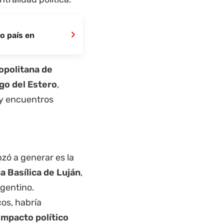
›
o país en
opolitana de
go del Estero
,
 y encuentros
zó a generar es la
ca Basílica de Luján
,
rgentino.
cos, habría
impacto político