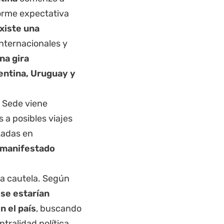
orme expectativa
xiste una
internacionales y
na gira
entina, Uruguay y
a Sede viene
 a posibles viajes
zadas en
a manifestado
a cautela. Según
 se estarían
n el país
, buscando
ralidad política.