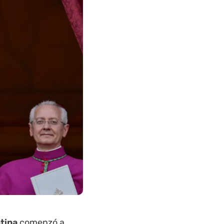
ntina
comenzó a