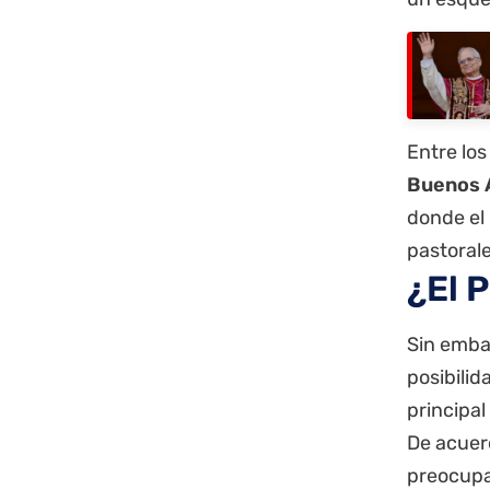
Entre lo
Buenos 
donde el
pastorale
¿El P
Sin embar
posibili
principal
De acuerd
preocupa