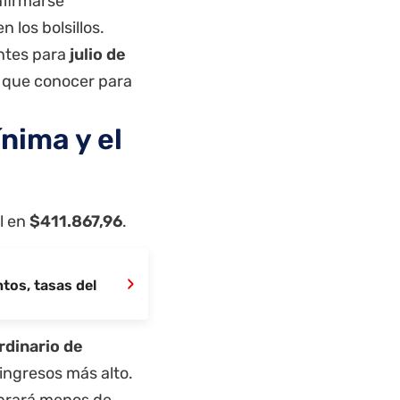
nfirmarse
 los bolsillos.
entes para
julio de
s que conocer para
nima y el
l en
$411.867,96
.
›
tos, tasas del
rdinario de
 ingresos más alto.
obrará menos de