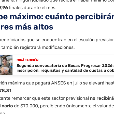
7,96
finales durante el mes.
ope máximo: cuánto percibirán
res más altos
beneficiarios que se encuentran en el escalón prevision
también registrará modificaciones.
MIRÁ TAMBIÉN:
Segunda convocatoria de Becas Progresar 2026:
inscripción, requisitos y cantidad de cuotas a co
ación máxima que pagará
ANSES
en julio se elevará has
78,31
.
tante remarcar que este sector previsional
no recibirá
inario
de $70.000, percibiendo únicamente el valor de
do.