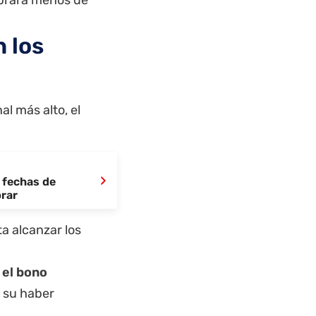
 los
al más alto, el
›
 fechas de
brar
ta alcanzar los
 el bono
 su haber