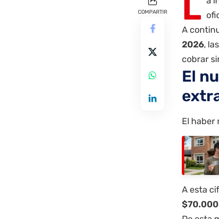
L
a i
COMPARTIR
ofi
A continu
2026
, l
cobrar si
El n
extr
El haber
A esta c
$70.000
De esta 