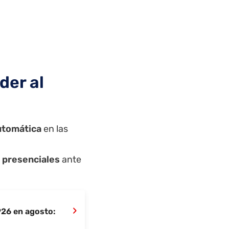
der al
utomática
en las
s presenciales
ante
›
926 en agosto: