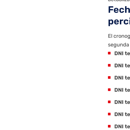
Fech
perc
El cronog
segunda 
DNI t
DNI t
DNI t
DNI t
DNI t
DNI t
DNI t