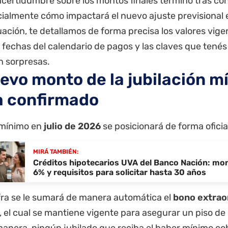
ncertidumbre sobre los montos finales terminó tras co
cialmente cómo impactará el nuevo ajuste previsional en
ación, te detallamos de forma precisa los valores vig
as fechas del calendario de pagos y las claves que tené
n sorpresas.
uevo monto de la jubilación mí
a confirmado
 mínimo en
julio de 2026
se posicionará de forma oficia
MIRÁ TAMBIÉN:
Créditos hipotecarios UVA del Banco Nación: mon
6% y requisitos para solicitar hasta 30 años
ifra se le sumará de manera automática el
bono extrao
, el cual se mantiene vigente para asegurar un piso de
manera, ningún jubilado que reciba el haber mínimo c