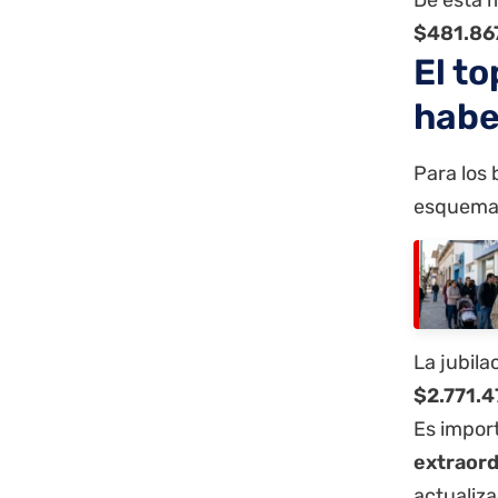
$481.86
El t
habe
Para los 
esquema 
La jubil
$2.771.4
Es impor
extraord
actualiza