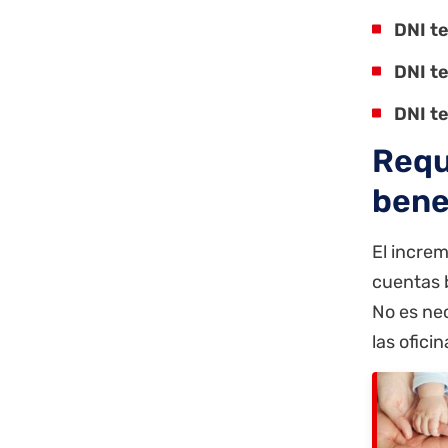
DNI t
DNI t
DNI t
Requ
bene
El increm
cuentas b
No es nec
las ofici