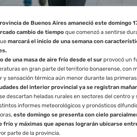
rovincia de Buenos Aires
amaneció este domingo 17
rcado cambio de tiempo
que comenzó a sentirse dura
que
marcará el inicio de una semana con caracterís
es.
so de una masa de aire frío desde el sur
provocó un f
raturas en gran parte del territorio bonaerense, con 
r y sensación térmica aún menor durante las primeras 
iudades del interior provincial ya se registran maña
 se descartan heladas rurales en sectores del centro y
stintos informes meteorológicos y pronósticos difundi
horas,
este domingo se presenta con cielo parcialme
 frío y máximas que apenas lograrán ubicarse entre
or parte de la provincia.