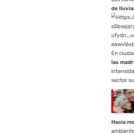
de lluvia
En ciuda
las mad
intensida
sector su
Hacia me
ambiente 