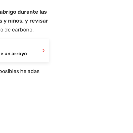
 abrigo durante las
 y niños, y revisar
do de carbono.
›
de un arroyo
posibles heladas