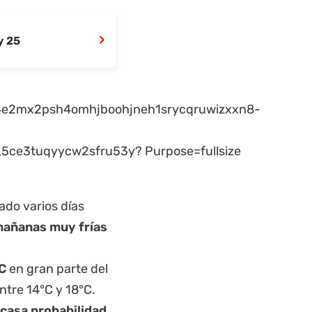
›
y 25
ado varios días
mañanas muy frías
°C
en gran parte del
tre 14°C y 18°C.
scasa probabilidad