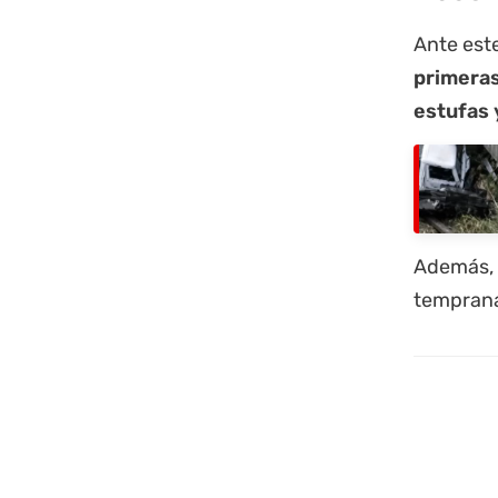
Ante est
primeras
estufas 
Además, 
temprana