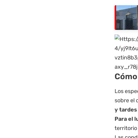
Cómo 
Los espec
sobre el 
y tardes
Para el 
territor
Las cond