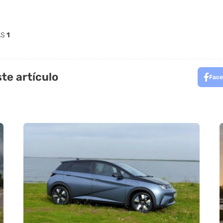
AS
1
te artículo
Face