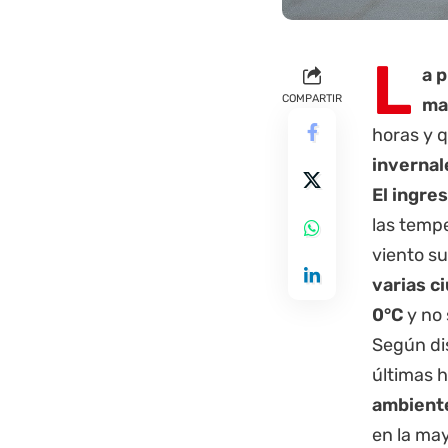
L
a
p
COMPARTIR
ma
horas y 
invernal
El ingre
las tempe
viento su
varias c
0°C
y no
Según di
últimas 
ambiente
en la may