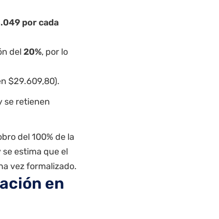
.049 por cada
ón del
20%
, por lo
en $29.609,80).
y se retienen
obro del 100% de la
y se estima que el
a vez formalizado.
dación en