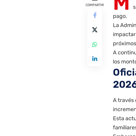
M
COMPARTIR
s
pago.
La Admini
impactará
próximos
A continu
los mont
Ofic
202
A través 
incremen
Esta act
familiare