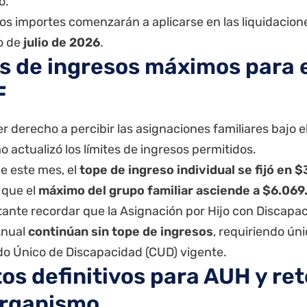
o.
os importes comenzarán a aplicarse en las liquidacio
do de
julio de 2026
.
s de ingresos máximos para e
F
r derecho a percibir las asignaciones familiares bajo e
 actualizó los límites de ingresos permitidos.
de este mes, el
tope de ingreso individual se fijó en
 que el
máximo del grupo familiar asciende a $6.069
tante recordar que la Asignación por Hijo con Discapa
Anual
continúan sin tope de ingresos
, requiriendo ún
ado Único de Discapacidad (CUD) vigente.
os definitivos para AUH y re
organismo