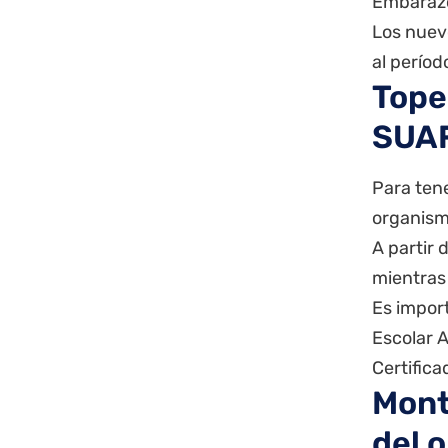
Embaraz
Los nuev
al perío
Tope
SUA
Para tene
organismo
A partir 
mientras
Es impor
Escolar 
Certific
Mont
del 