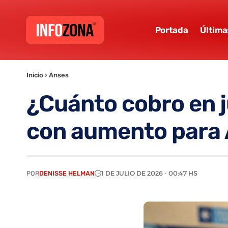
Portada
Última
Inicio
›
Anses
¿Cuánto cobro en j
con aumento para
POR
DENISSE HELMAN
1 DE JULIO DE 2026 - 00:47 HS