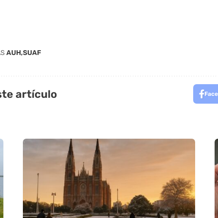
AS
AUH
SUAF
te artículo
Face