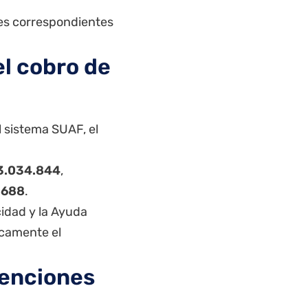
nes correspondientes
l cobro de
l sistema SUAF, el
 $3.034.844
,
.688
.
cidad y la Ayuda
icamente el
tenciones