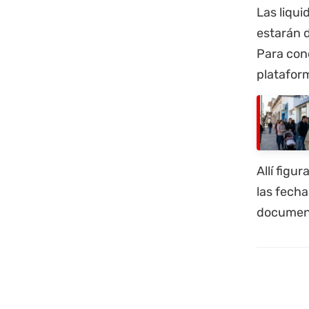
Las liqui
estarán d
Para cono
plataform
Allí figu
las fecha
documen