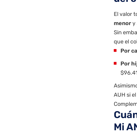
El valor 
menor
y
Sin emba
que el co
Por c
Por hi
$96.41
Asimismo,
AUH
si e
Compleme
Cuán
Mi A