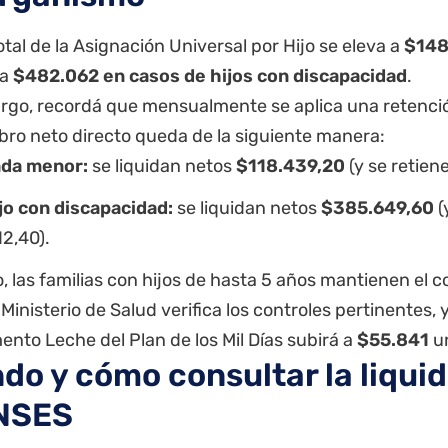
total de la Asignación Universal por Hijo se eleva a
$148
 a
$482.062 en casos de hijos con discapacidad
.
rgo, recordá que mensualmente se aplica una retenci
bro neto directo queda de la siguiente manera:
ada menor:
se liquidan netos
$118.439,20
(y se retien
jo con discapacidad:
se liquidan netos
$385.649,60
(
2,40).
 las familias con hijos de hasta 5 años mantienen el c
l Ministerio de Salud verifica los controles pertinentes, 
nto Leche del Plan de los Mil Días subirá a
$55.841
un
do y cómo consultar la liqui
NSES