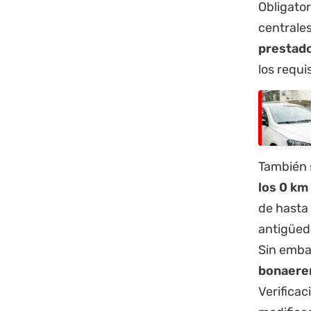
Obligato
centrales
prestado
los requi
También s
los 0 km
de hasta
antigüed
Sin emba
bonaere
Verificac