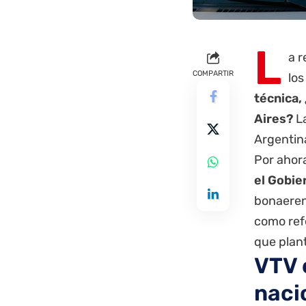
L
a r
COMPARTIR
lo
técnica,
Aires
?
La
Argentina
Por ahor
el Gobie
bonaeren
como refe
que plant
VTV 
naci