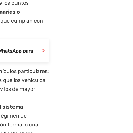
e los puntos
narias o
e que cumplan con
›
 WhatsApp para
ículos particulares:
s que los vehículos
y los de mayor
l sistema
 régimen de
ión formal o una