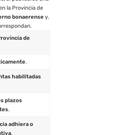
en la Provincia de
bierno bonaerense
y,
correspondan.
Provincia de
ticamente
.
ntas habilitadas
os plazos
tes
.
cia adhiera o
tiva
.