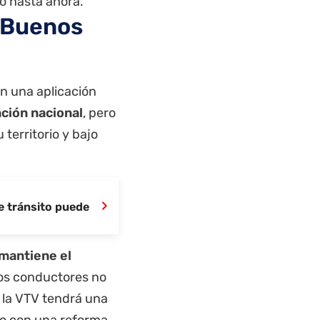
o hasta ahora.
e Buenos
nen una aplicación
ción nacional
, pero
territorio y bajo
›
e tránsito puede
mantiene el
 los conductores no
e la VTV tendrá una
do con una reforma.