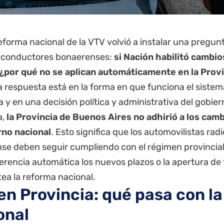
eforma nacional de la
VTV
volvió a instalar una pregun
s conductores bonaerenses:
si Nación habilitó cambio
 ¿por qué no se aplican automáticamente en la
Prov
 respuesta está en la forma en que funciona el sistem
 y en una decisión política y administrativa del gobier
a,
la Provincia de Buenos Aires no adhirió a los cam
rno nacional
. Esto significa que los automovilistas radi
se deben seguir cumpliendo con el régimen provincial 
rencia automática los nuevos plazos o la apertura de 
ea la reforma nacional.
en Provincia: qué pasa con l
onal