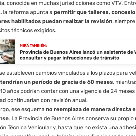
ria, conocida en muchas jurisdicciones como VTV. Entr
, la reforma apunta a
permitir que talleres, concesio
res habilitados puedan realizar la revisión
, siempr
sitos técnicos exigidos.
MIRÁ TAMBIÉN:
Provincia de Buenos Aires lanzó un asistente de
consultar y pagar infracciones de tránsito
e establecen cambios vinculados a los plazos para veh
 tendrían un período de gracia de 60 meses
, mientra
 10 años podrían contar con una vigencia de 24 meses 
ad continuarían con revisión anual.
rgo, ese esquema
no reemplaza de manera directa e
nse
. La Provincia de Buenos Aires conserva su propio
ión Técnica Vehicular y, hasta que no exista una adhes