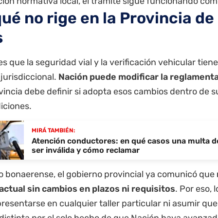
ión normativa local, el trámite sigue funcionando com
qué no rige en la Provincia d
s
es que la seguridad vial y la verificación vehicular tie
 jurisdiccional.
Nación puede modificar la reglamenta
incia debe definir si adopta esos cambios dentro de su 
iciones.
MIRÁ TAMBIÉN:
Atención conductores: en qué casos una multa d
ser inválida y cómo reclamar
so bonaerense, el gobierno provincial ya comunicó que
actual sin cambios en plazos ni requisitos
. Por eso,
esentarse en cualquier taller particular ni asumir qu
 distinta por el solo hecho de que Nación haya avanza