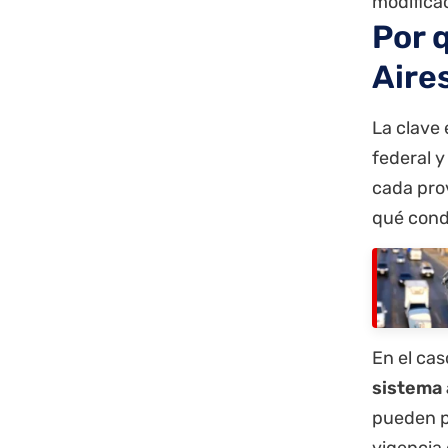
modificac
Por 
Aire
La clave 
federal y
cada prov
qué cond
En el ca
sistema 
pueden pr
vigencia