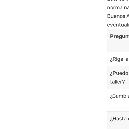
norma nac
Buenos A
eventualm
Pregun
¿Rige l
¿Puedo 
taller?
¿Cambia
¿Hasta