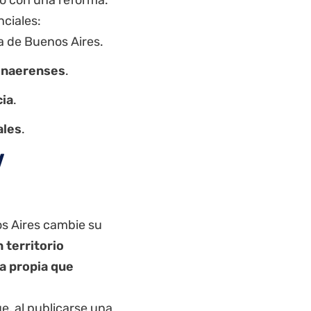
nciales:
ia de Buenos Aires.
bonaerenses
.
cia
.
ales
.
V
os Aires cambie su
 territorio
a propia que
, al publicarse una