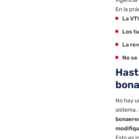
En la prá
La VTV
Los t
La rev
No se
Hast
bona
No hay un
sistema.
bonaeren
modifiqu
Esto es 