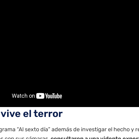
vive el terror
grama “Al sexto día” además de investigar el hecho y r
s con sus cámaras,
consultaron a una vidente exper