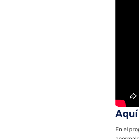
Aquí 
En el pro
anormale