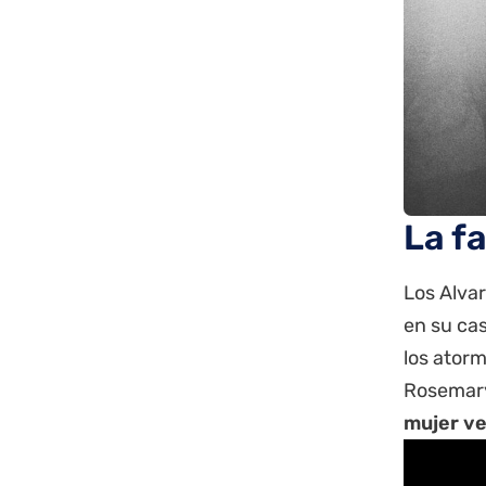
La f
Los Alva
en su ca
los ator
Rosemar
mujer ve