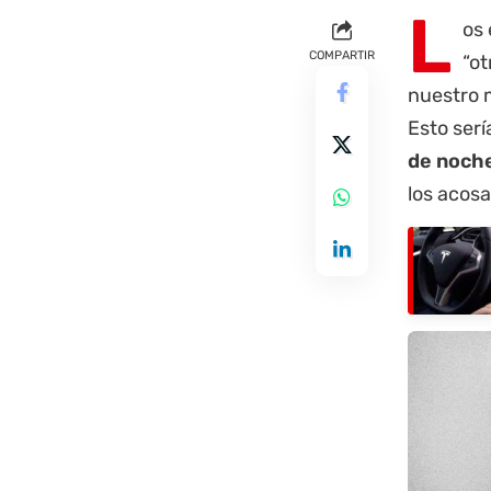
L
os 
COMPARTIR
“ot
nuestro 
Esto serí
de noch
los acosa