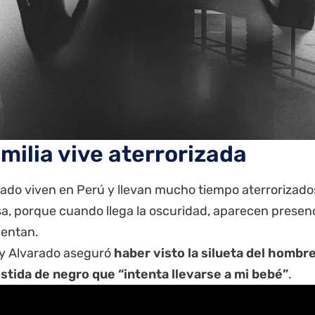
amilia vive aterrorizada
rado viven en Perú y llevan mucho tiempo aterrorizados
sa, porque cuando llega la oscuridad, aparecen presen
mentan.
y Alvarado aseguró
haber visto la silueta del hombr
stida de negro que “intenta llevarse a mi bebé”
.