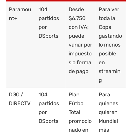
Paramou
104
Desde
Para ver
nt+
partidos
$6.750
toda la
por
con IVA;
Copa
DSports
puede
gastando
variar por
lo menos
impuesto
posible
s o forma
en
de pago
streamin
g
DGO /
104
Plan
Para
DIRECTV
partidos
Fútbol
quienes
por
Total
quieren
DSports
promocio
Mundial
nado en
más