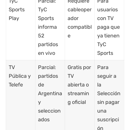
TyC
Parcial:
Requiere
Para
Sports
TyC
cableoper
usuarios
Play
Sports
ador
con TV
informa
compatibl
paga que
52
e
ya tienen
partidos
TyC
en vivo
Sports
TV
Parcial:
Gratis por
Para
Pública y
partidos
TV
seguir a
Telefe
de
abierta o
la
Argentina
streamin
Selección
y
g oficial
sin pagar
seleccion
una
ados
suscripci
ón