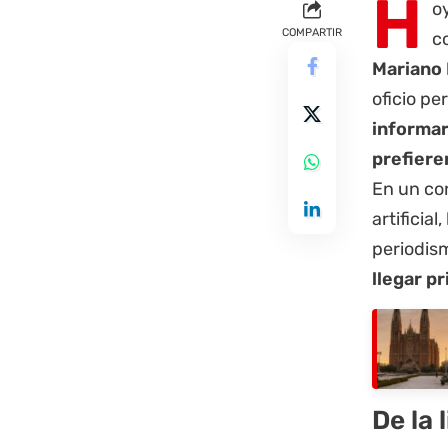
H
o
COMPARTIR
c
Mariano
oficio pe
informar
prefiere
En un con
artificia
periodism
llegar p
De la 