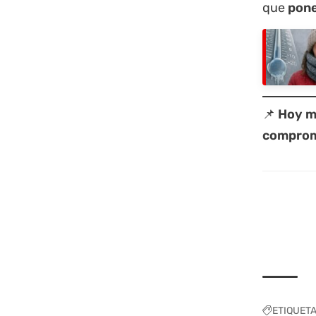
que
pone
📌
Hoy m
compromi
ETIQUET