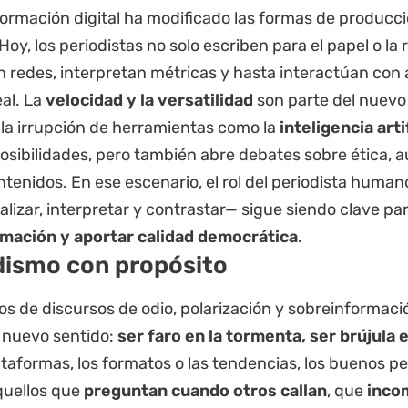
formación digital ha modificado las formas de produc
 Hoy, los periodistas no solo escriben para el papel o la 
n redes, interpretan métricas y hasta interactúan con
al. La
velocidad y la versatilidad
son parte del nuevo 
 la irrupción de herramientas como la
inteligencia artif
sibilidades, pero también abre debates sobre ética, au
ntenidos. En ese escenario, el rol del periodista huma
lizar, interpretar y contrastar— sigue siendo clave pa
mación y aportar calidad democrática
.
dismo con propósito
s de discursos de odio, polarización y sobreinformació
 nuevo sentido:
ser faro en la tormenta, ser brújula 
ataformas, los formatos o las tendencias, los buenos pe
quellos que
preguntan cuando otros callan
, que
inco