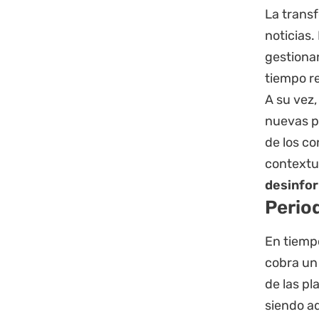
La trans
noticias.
gestiona
tiempo re
A su vez,
nuevas po
de los co
contextua
desinfor
Perio
En tiempo
cobra un
de las pl
siendo a