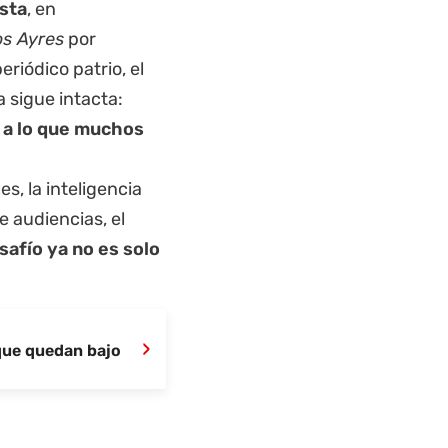
ista
, en
s Ayres
por
riódico patrio, el
 sigue intacta:
z a lo que muchos
s, la inteligencia
e audiencias, el
safío ya no es solo
›
 que quedan bajo