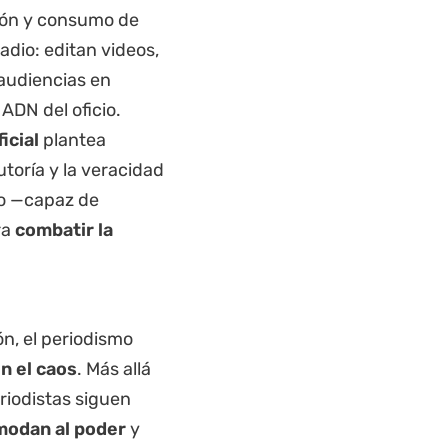
ción y consumo de
radio: editan videos,
 audiencias en
ADN del oficio.
icial
plantea
toría y la veracidad
no —capaz de
ra
combatir la
n, el periodismo
en el caos
. Más allá
riodistas siguen
modan al poder
y