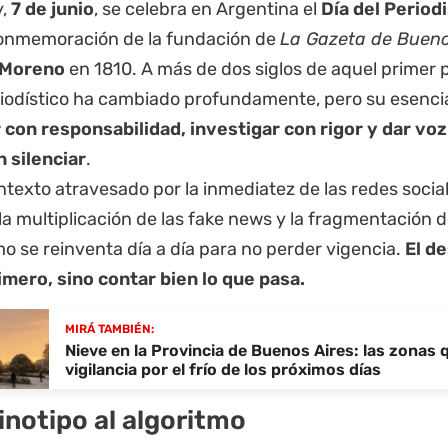
y,
7 de junio
, se celebra en Argentina el
Día del Period
onmemoración de la fundación de
La Gazeta de Bueno
 Moreno
en 1810. A más de dos siglos de aquel primer pe
riodístico ha cambiado profundamente, pero su esencia
 con responsabilidad, investigar con rigor y dar vo
n silenciar
.
texto atravesado por la inmediatez de las redes sociale
l, la multiplicación de las fake news y la fragmentación d
o se reinventa día a día para no perder vigencia.
El de
rimero, sino contar bien lo que pasa.
MIRÁ TAMBIÉN:
Nieve en la Provincia de Buenos Aires: las zonas
vigilancia por el frío de los próximos días
linotipo al algoritmo