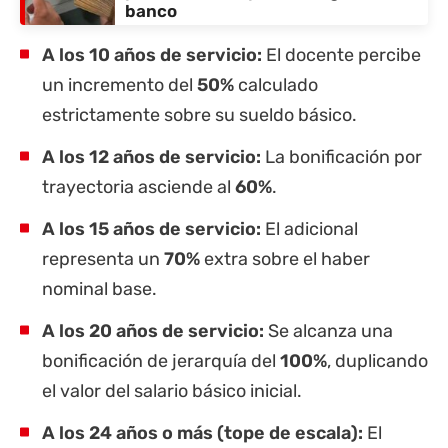
banco
A los 10 años de servicio:
El docente percibe
un incremento del
50%
calculado
estrictamente sobre su sueldo básico.
A los 12 años de servicio:
La bonificación por
trayectoria asciende al
60%
.
A los 15 años de servicio:
El adicional
representa un
70%
extra sobre el haber
nominal base.
A los 20 años de servicio:
Se alcanza una
bonificación de jerarquía del
100%
, duplicando
el valor del salario básico inicial.
A los 24 años o más (tope de escala):
El