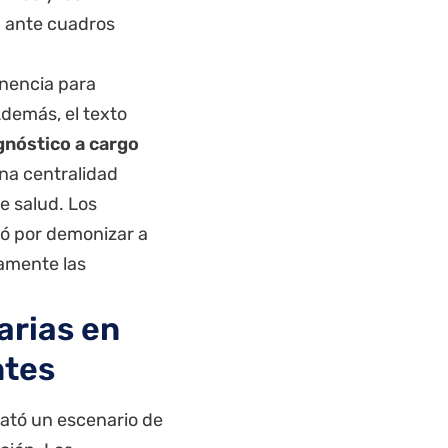
a ante cuadros
inencia para
Además, el texto
gnóstico a cargo
una centralidad
de salud. Los
nó por demonizar a
ramente las
arias en
ntes
sató un escenario de