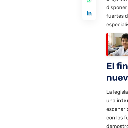
disponer
fuertes d
especiali
El fi
nuevo
La legis
una
inte
escenario
con los 
demostró 