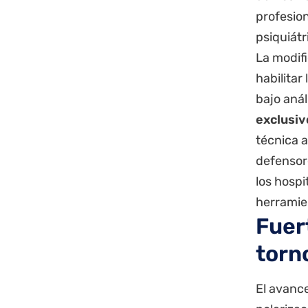
profesio
psiquiátr
La modif
habilitar
bajo anál
exclusiv
técnica a
defensor
los hosp
herramie
Fuer
torn
El avanc