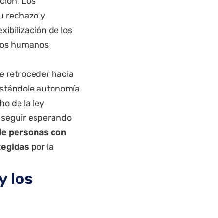
ición.
Los
u rechazo y
xibilización de los
chos humanos
de retroceder hacia
restándole autonomía
ho de la ley
e seguir esperando
 de personas con
tegidas
por la
y los