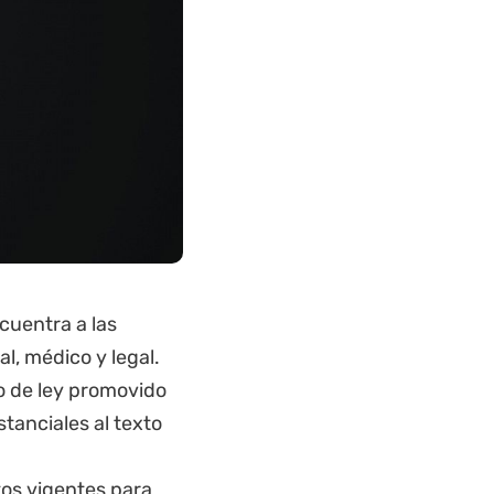
cuentra a las
l, médico y legal.
to de ley promovido
tanciales al texto
itos vigentes para