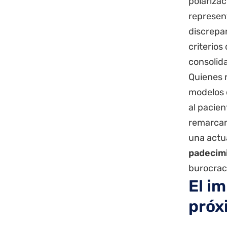
polarizac
represen
discrepan
criterio
consolida
Quienes r
modelos 
al pacien
remarcan 
una actu
padecim
burocraci
El im
próx