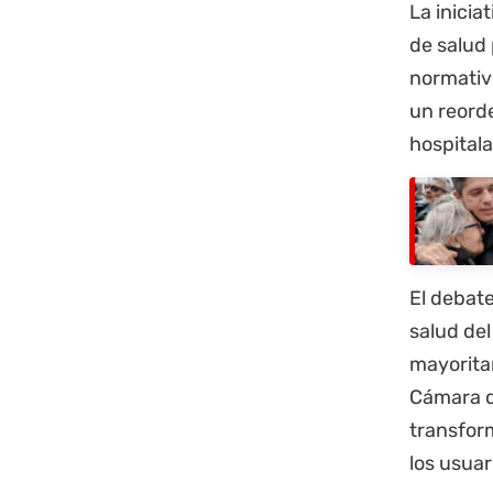
La inicia
de salud 
normativo
un reord
hospitala
El debate
salud del
mayoritar
Cámara de
transform
los usuar