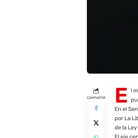
E
l 
COMPARTIR
pu
En el Sen
por La Li
de la Ley
El eje ce