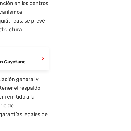
ención en los centros
mecanismos
uiátricas, se prevé
structura
›
San Cayetano
lación general y
ener el respaldo
r remitido a la
rio de
garantías legales de