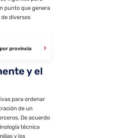
 un punto que genera
 de diversos
›
 por provincia
nente y el
tivas para ordenar
tración de un
terceros. De acuerdo
inología técnica
ilias y los