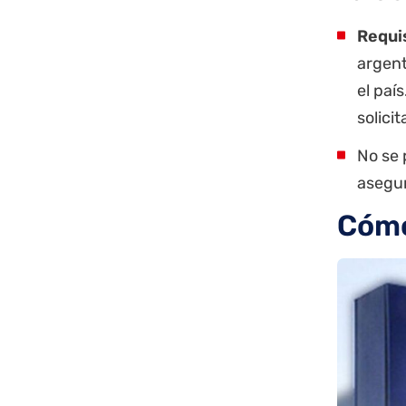
Requi
argent
el paí
solicit
No se 
asegur
Cómo