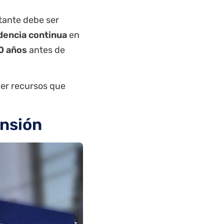
citante debe ser
dencia continua
en
0 años
antes de
ner recursos que
ensión