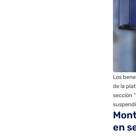
Los benef
de la pl
sección “
suspendid
Mont
en s