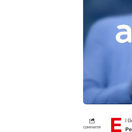
E
l 
COMPARTIR
Pe