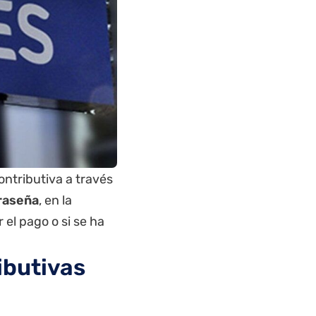
ontributiva a través
raseña
, en la
 el pago o si se ha
ibutivas