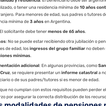
alidad y residencia
: El beneficiario debe ser argentin
lizado, o tener una residencia mínima de
10 años con
ranjero. Para menores de edad, sus padres o tutores 
ncia mínima de
3 años
en Argentina.
 El solicitante debe tener
menos de 65 años
.
sos
: No se puede estar recibiendo otra jubilación o pen
s de edad, los
ingresos del grupo familiar
no deben 
aciones mínimas
.
entación adicional
: En algunas provincias, como
San
 Cruz
, se requiere presentar un
informe catastral
a n
ciario o de sus padres/tutores si es menor de edad.
 que no cumplan con estos requisitos pueden perder el
zo por asegurar la correcta distribución de los recurs
s modalidades de pensiones 