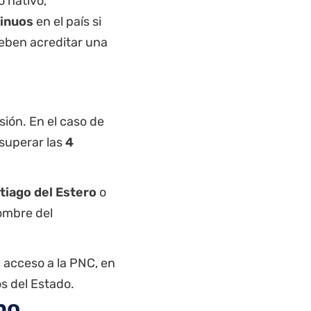
o nativo,
tinuos
en el país si
deben acreditar una
sión. En el caso de
superar las
4
tiago del Estero
o
ombre del
 acceso a la PNC, en
os del Estado.
no