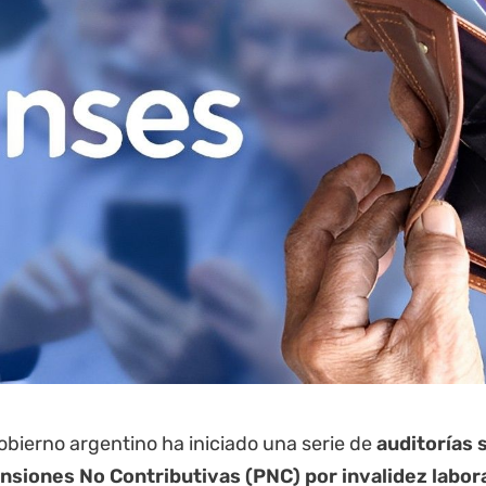
Gobierno argentino ha iniciado una serie de
auditorías 
nsiones No Contributivas (PNC) por invalidez labor