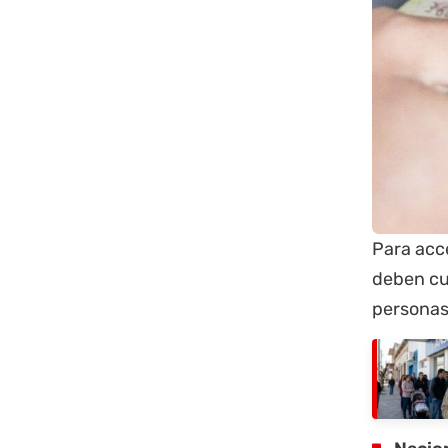
Para acce
deben cum
personas 