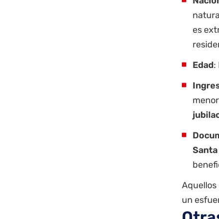
Nacion
natura
es ext
reside
Edad
:
Ingre
menore
jubil
Docum
Santa
benefi
Aquellos
un esfuer
Otra