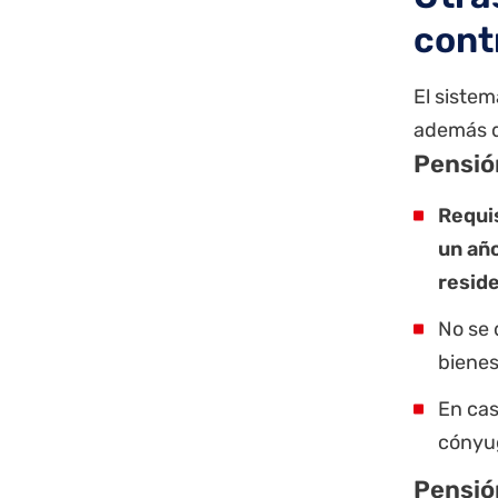
cont
El sistem
además de
Pensió
Requi
un añ
resid
No se 
bienes
En cas
cónyug
Pensió