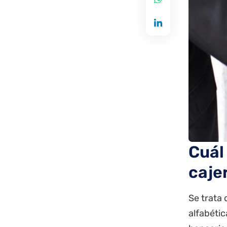
Cuál
caje
Se trata 
alfabétic