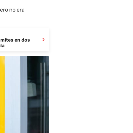
ero no era
›
ámites en dos
da