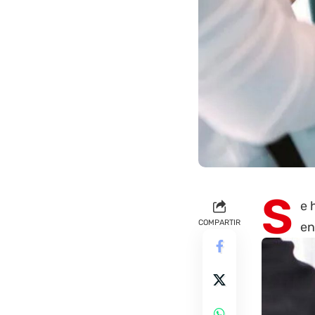
S
e 
COMPARTIR
en