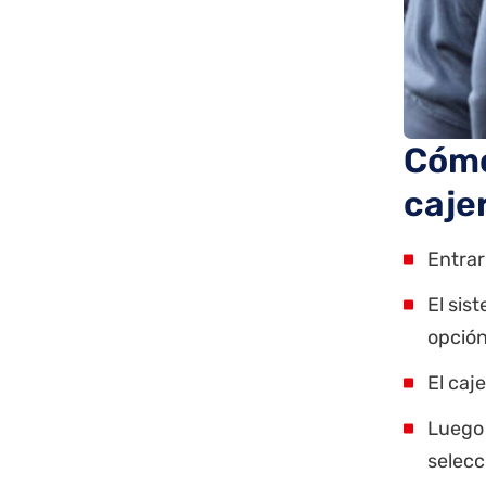
Cómo
caje
Entrar
El sis
opción
El caje
Luego 
selecc