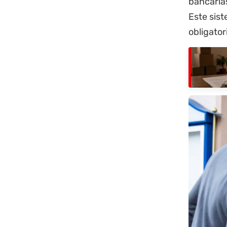
bancarias
Este sist
obligator