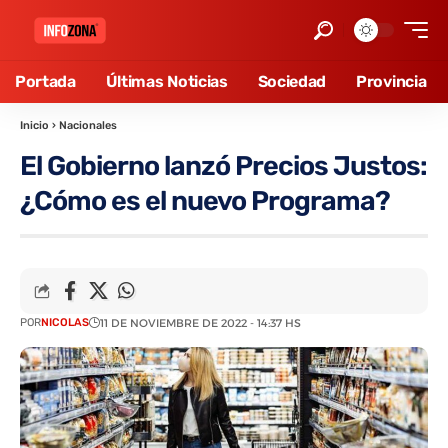
Portada
Últimas Noticias
Sociedad
Provincia
Inicio
›
Nacionales
El Gobierno lanzó Precios Justos:
¿Cómo es el nuevo Programa?
POR
NICOLAS
11 DE NOVIEMBRE DE 2022 - 14:37 HS