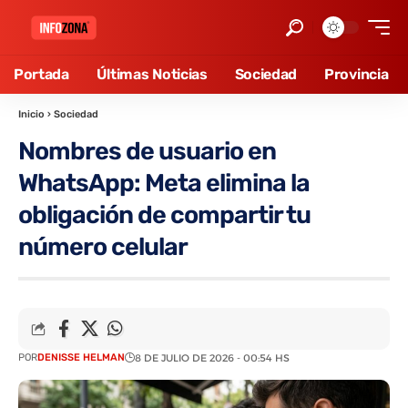
Portada
Últimas Noticias
Sociedad
Provincia
Inicio
›
Sociedad
Nombres de usuario en
WhatsApp: Meta elimina la
obligación de compartir tu
número celular
POR
DENISSE HELMAN
8 DE JULIO DE 2026 - 00:54 HS