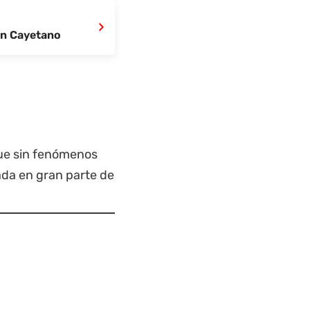
›
San Cayetano
ue sin fenómenos
vada en gran parte de