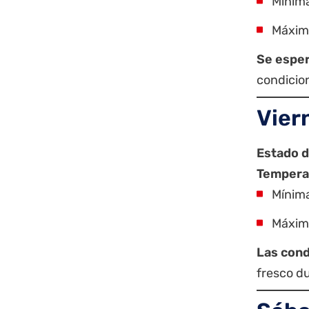
Mínima
Máxima
Se esper
condicio
Vier
Estado d
Tempera
Mínima
Máxima
Las cond
fresco du