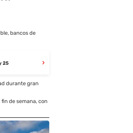
ble, bancos de
›
y 25
d durante gran
 fin de semana, con