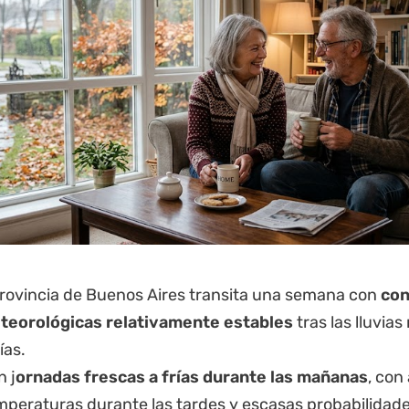
rovincia de Buenos Aires
transita una semana con
con
teorológicas relativamente estables
tras las lluvias
ías.
n j
ornadas frescas a frías durante las mañanas
, co
emperaturas durante las tardes y escasas probabilidad