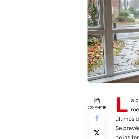
L
a
p
COMPARTIR
me
últimos d
Se prevé
de las t