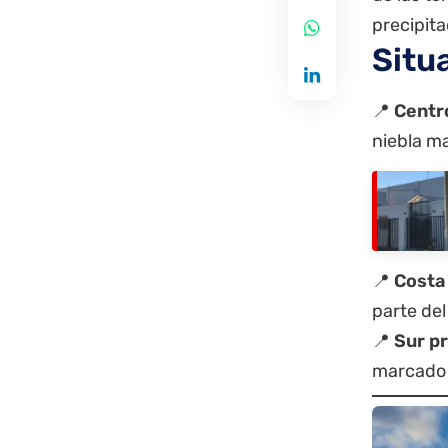
precipita
Situ
📍
Centr
niebla ma
📍
Costa 
parte del
📍
Sur pr
marcado 