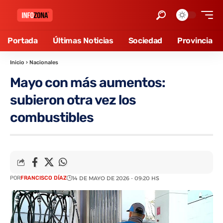
Portada
Últimas Noticias
Sociedad
Provincia
Inicio
›
Nacionales
Mayo con más aumentos:
subieron otra vez los
combustibles
POR
FRANCISCO DÍAZ
14 DE MAYO DE 2026 - 09:20 HS