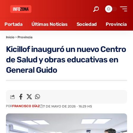
Portada
Últimas Noticias
Sociedad
Provincia
Inicio
›
Provincia
Kicillof inauguró un nuevo Centro
de Salud y obras educativas en
General Guido
POR
FRANCISCO DÍAZ
7 DE MAYO DE 2026 - 16:29 HS