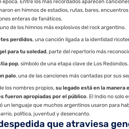
 época. Entre los más recordados aparecen cancione
aron en himnos de estadios, rutas, bares, encuentros 
ones enteras de fanáticos.
 uno de los himnos más explosivos del rock argentino.
tes perdidos
, una canción ligada a la identidad ricote
el para tu soledad
, parte del repertorio más reconoci
tia pop
, símbolo de una etapa clave de Los Redondos.
un palo
, una de las canciones más cantadas por sus se
de los nombres propios,
su legado está en la manera 
s fueron apropiadas por el público
. El Indio no solo e
ó un lenguaje que muchos argentinos usaron para hab
arrio, política, juventud y desencanto.
despedida que atraviesa gen