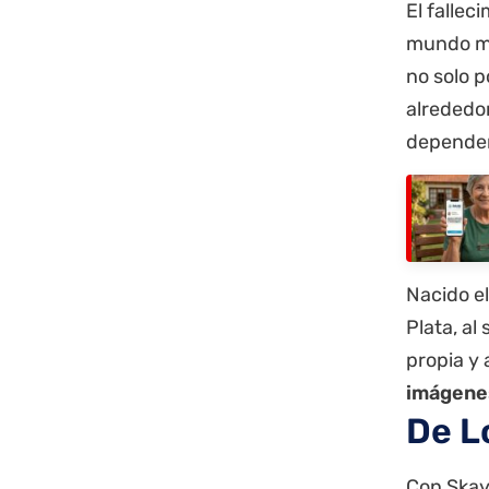
El fallec
mundo m
no solo p
alrededo
depender 
Nacido el
Plata, al
propia y
imágenes
De L
Con Skay 