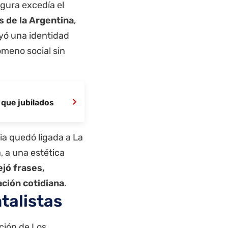
igura excedía el
s de la Argentina
,
uyó una identidad
meno social sin
›
 que jubilados
ria quedó ligada a La
, a una estética
ejó frases,
ción cotidiana
.
talistas
ación de Los