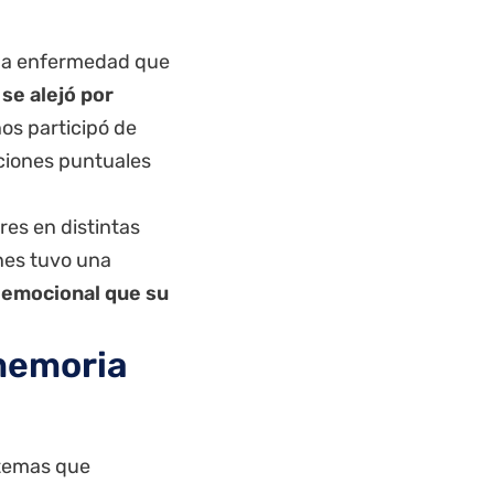
una enfermedad que
se alejó por
ños participó de
ciones puntuales
es en distintas
nes tuvo una
 emocional que su
memoria
e temas que