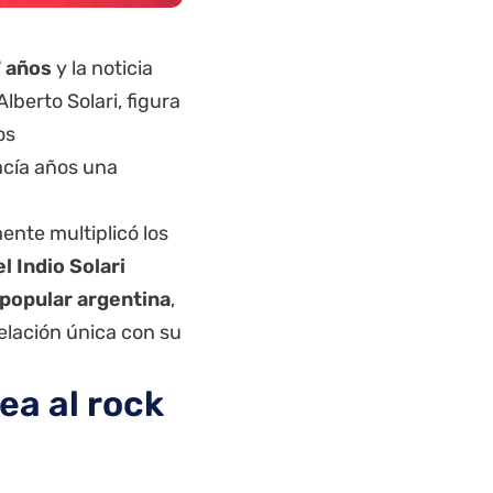
7 años
y la noticia
berto Solari, figura
os
acía años una
ente multiplicó los
l Indio Solari
 popular argentina
,
relación única con su
ea al rock