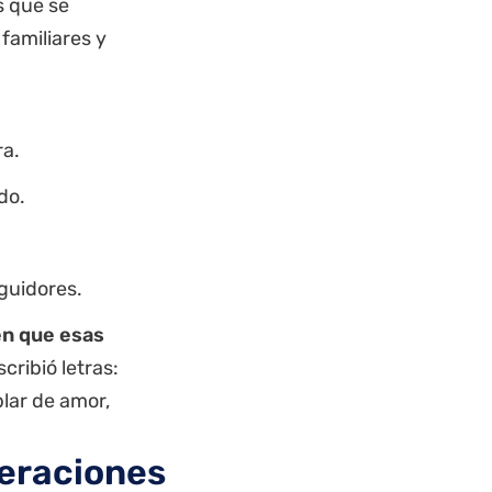
s que se
familiares y
ra.
do.
guidores.
en que esas
scribió letras:
lar de amor,
eraciones