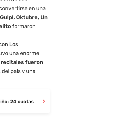
convertirse en una
Gulp!, Oktubre, Un
elito
formaron
 con Los
tuvo una enorme
 recitales fueron
 del país y una
›
niño: 24 cuotas