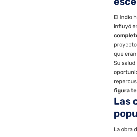
esce
El Indio
influyó e
completo
proyecto
que eran 
Su salud
oportuni
repercus
figura t
Las 
popu
La obra d