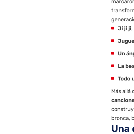
marcaron
transform
generaci
Ji ji ji
,
Jugue
Un áng
La bes
Todo 
Más allá 
cancione
construy
bronca, b
Una 