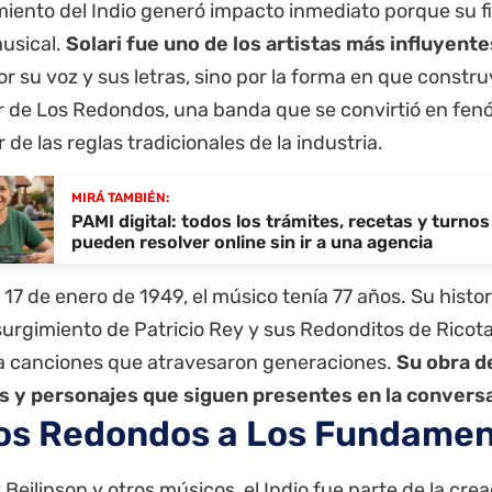
imiento del Indio generó impacto inmediato porque su f
usical.
Solari fue uno de los artistas más influyente
or su voz y sus letras, sino por la forma en que constr
r de Los Redondos, una banda que se convirtió en fenó
de las reglas tradicionales de la industria.
MIRÁ TAMBIÉN:
PAMI digital: todos los trámites, recetas y turnos
pueden resolver online sin ir a una agencia
 17 de enero de 1949, el músico tenía 77 años. Su histo
 surgimiento de Patricio Rey y sus Redonditos de Ricota
 a canciones que atravesaron generaciones.
Su obra d
 y personajes que siguen presentes en la conversa
os Redondos a Los Fundamen
Beilinson y otros músicos, el Indio fue parte de la cre