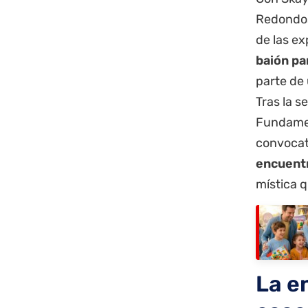
Redondos
de las e
baión pa
parte de 
Tras la s
Fundamen
convocato
encuentr
mística q
La e