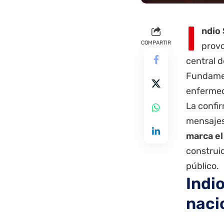
I
ndio 
COMPARTIR
provo
central d
Fundamen
enfermed
La confi
mensajes
marca el
construid
público.
Indio
naci