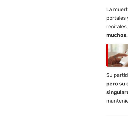
La muerte
portales 
recitales
muchos, 
Su parti
pero su 
singular
mantenie