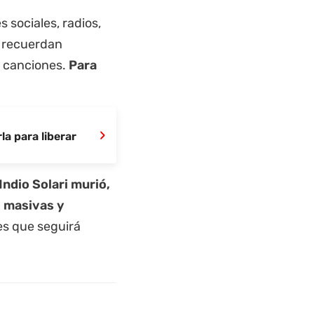
 sociales, radios,
e recuerdan
s canciones.
Para
›
a para liberar
 Indio Solari murió,
, masivas y
es que seguirá