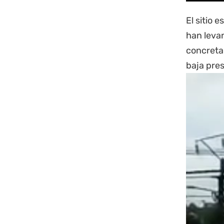
El sitio 
han leva
concretar
baja pres