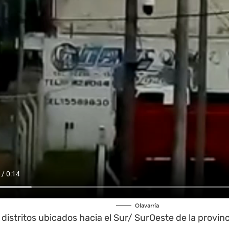
Olavarría
 distritos ubicados hacia el Sur/ SurOeste de la
provinc