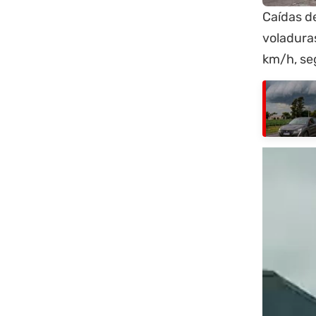
Caídas de
voladuras
km/h, se