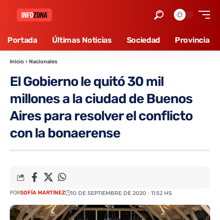
Portada
Últimas Noticias
Sociedad
Provincia
Inicio
›
Nacionales
El Gobierno le quitó 30 mil
millones a la ciudad de Buenos
Aires para resolver el conflicto
con la bonaerense
POR
SOFÍA MARTÍNEZ
10 DE SEPTIEMBRE DE 2020 - 11:52 HS