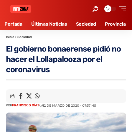
Portada
Últimas Noticias
Sociedad
Provincia
Inicio
›
Sociedad
El gobierno bonaerense pidió no
hacer el Lollapalooza por el
coronavirus
POR
FRANCISCO DÍAZ
12 DE MARZO DE 2020 - 07:37 HS