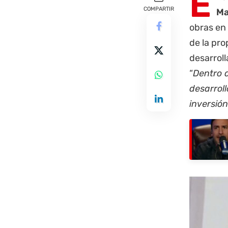
E
COMPARTIR
Ma
obras en
de la pro
desarroll
“
Dentro d
desarroll
inversión