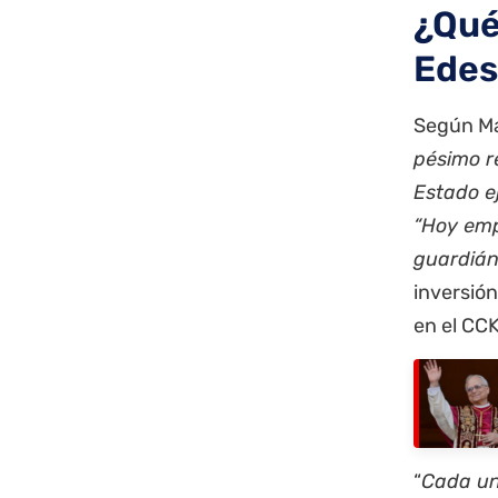
¿Qué
Edes
Según M
pésimo r
Estado e
“Hoy emp
guardián
inversió
en el CCK
“
Cada un