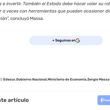
 e invertir. También el Estado debe hacer valer su rol
r a veces con herramientas que pueden ocasionar di
ción
”, concluyó Massa.
+ Seguinos en
AS
Edesur
Gobierno Nacional
Ministerio de Economía
Sergio Massa
te artículo
Face