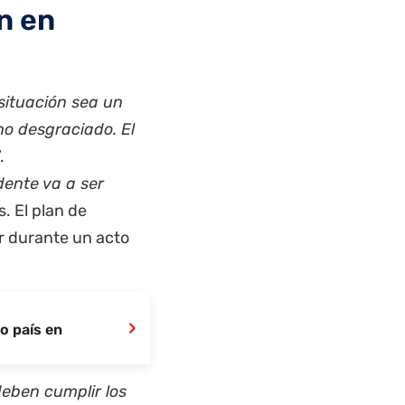
n en
situación sea un
ho desgraciado. El
.
dente va a ser
s. El plan de
r durante un acto
›
o país en
eben cumplir los