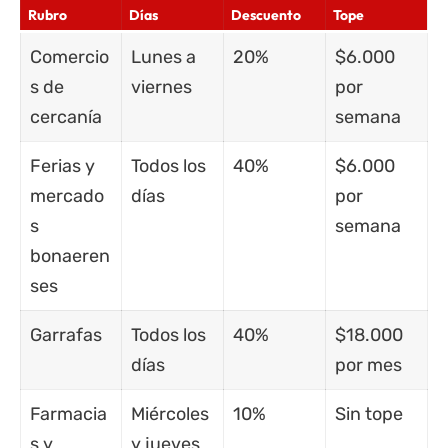
Rubro
Días
Descuento
Tope
Comercio
Lunes a
20%
$6.000
s de
viernes
por
cercanía
semana
Ferias y
Todos los
40%
$6.000
mercado
días
por
s
semana
bonaeren
ses
Garrafas
Todos los
40%
$18.000
días
por mes
Farmacia
Miércoles
10%
Sin tope
s y
y jueves