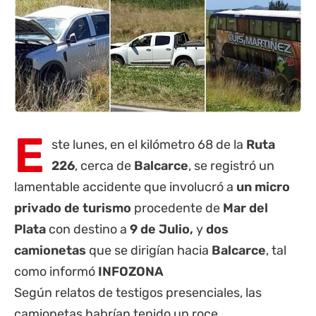
E
ste lunes, en el kilómetro 68 de la
Ruta
226
, cerca de
Balcarce
, se registró un
lamentable accidente
que involucró a
un micro
privado de turismo
procedente de
Mar del
Plata
con destino a
9 de Julio,
y
dos
camionetas
que se dirigían hacia
Balcarce
, tal
como informó
INFOZONA
Según relatos de testigos presenciales, las
camionetas habrían tenido un roce,