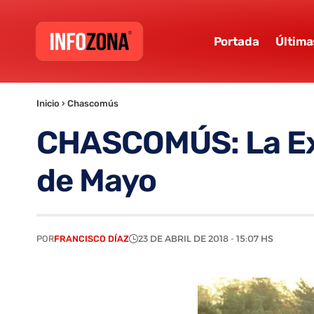
Portada
Última
Inicio
›
Chascomús
CHASCOMÚS: La Expo
de Mayo
POR
FRANCISCO DÍAZ
23 DE ABRIL DE 2018 - 15:07 HS