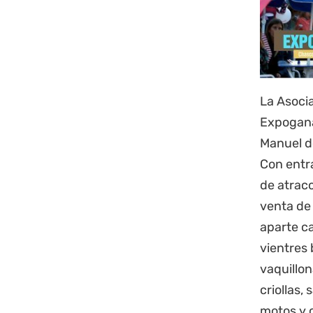
La Asoci
Expogana
Manuel d
Con entra
de atrac
venta de 
aparte c
vientres 
vaquillo
criollas,
motos y c