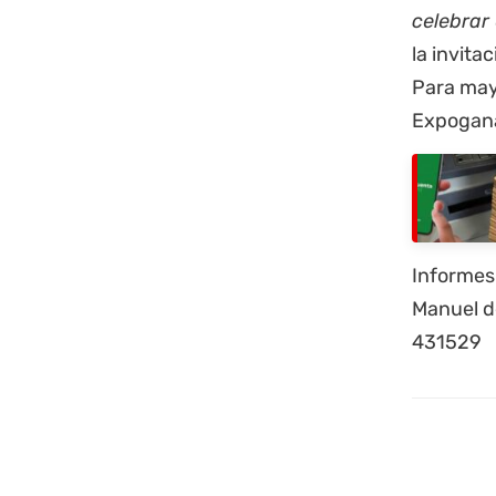
celebrar 
la invitac
Para may
Expogan
Informes
Manuel de
431529