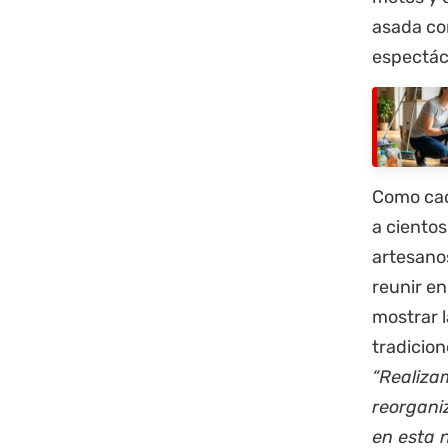
asada con
espectác
Como cada
a cientos
artesanos
reunir e
mostrar l
tradicio
“Realiza
reorgani
en esta 