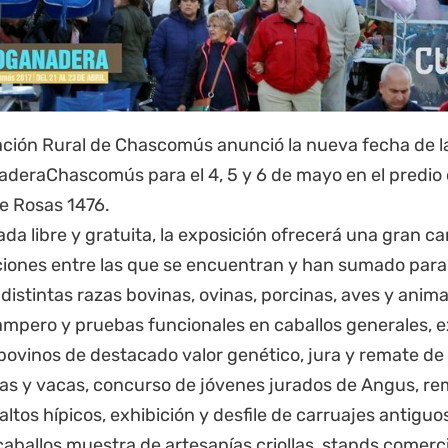
ación Rural de
Chascomús
anunció la nueva fecha de la
deraChascomús para el 4, 5 y 6 de mayo en el predio 
e Rosas 1476.
da libre y gratuita, la exposición ofrecerá una gran c
ciones entre las que se encuentran y han sumado para
distintas razas bovinas, ovinas, porcinas, aves y anima
ampero y pruebas funcionales en caballos generales, e
bovinos de destacado valor genético, jura y remate de
nas y vacas, concurso de jóvenes jurados de Angus, re
 saltos hípicos, exhibición y desfile de carruajes antiguo
aballos,muestra de artesanías criollas, stands comerci