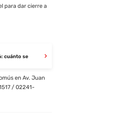
 para dar cierre a
›
: cuánto se
comús en Av. Juan
31517 / 02241-