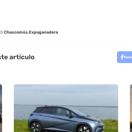
AS
Chascomús
Expoganadera
te artículo
Face