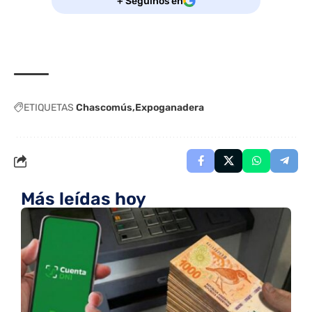
+ Seguinos en
ETIQUETAS
Chascomús
Expoganadera
Más leídas hoy