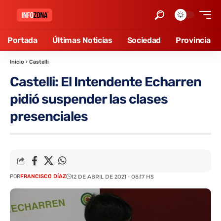
Portada
Últimas Noticias
Sociedad
Provincia
Inicio
›
Castelli
Castelli: El Intendente Echarren
pidió suspender las clases
presenciales
POR
FRANCISCO DÍAZ
12 DE ABRIL DE 2021 - 08:17 HS