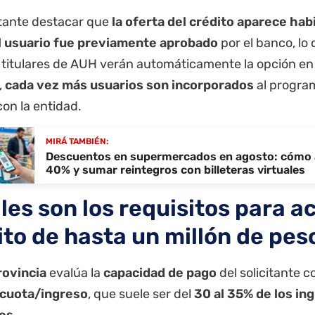
tante destacar que
la oferta del crédito aparece habil
el usuario fue previamente aprobado
por el banco, lo 
 titulares de AUH verán automáticamente la opción en 
,
cada vez más usuarios son incorporados
al progra
 con la entidad.
MIRÁ TAMBIÉN:
Descuentos en supermercados en agosto: cómo 
40% y sumar reintegros con billeteras virtuales
es son los requisitos para ac
ito de hasta un millón de pes
ovincia
evalúa la
capacidad de pago
del solicitante 
 cuota/ingreso
, que suele ser del
30 al 35% de los in
es.