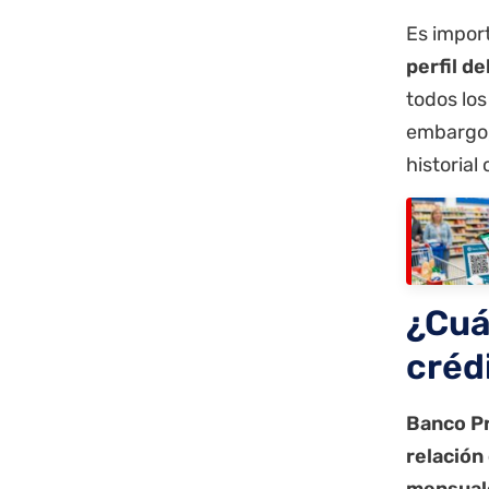
Es impor
perfil d
todos los
embargo
historial
¿Cuál
créd
Banco Pr
relación
mensual