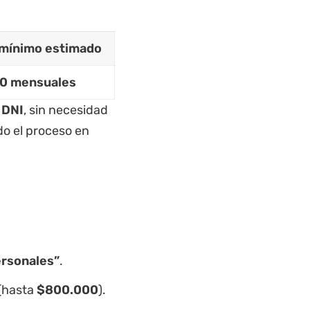
 mínimo estimado
0 mensuales
 DNI
, sin necesidad
do el proceso en
rsonales”
.
 (hasta
$800.000
).