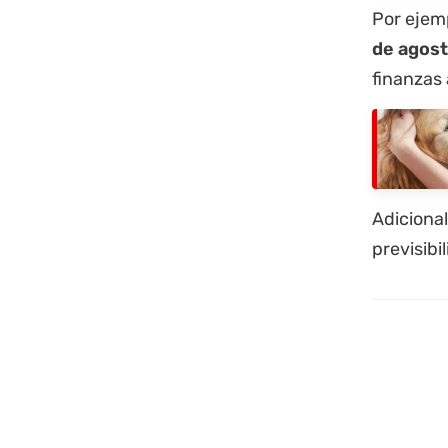
Por ejemp
de agos
finanzas 
Adiciona
previsibi