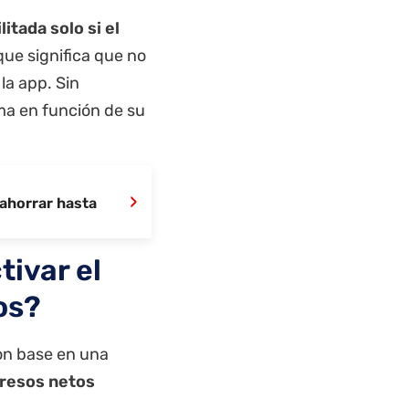
itada solo si el
que significa que no
la app. Sin
ma en función de su
›
ahorrar hasta
tivar el
os?
con base en una
gresos netos