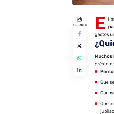
E
l 
COMPARTIR
pa
gastos u
¿Qui
Muchos b
préstamo 
Perso
Que s
Con
ca
Que m
jubila