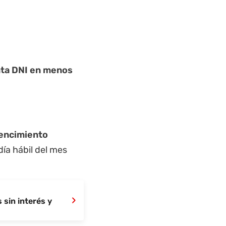
enta DNI en menos
encimiento
día hábil del mes
›
 sin interés y