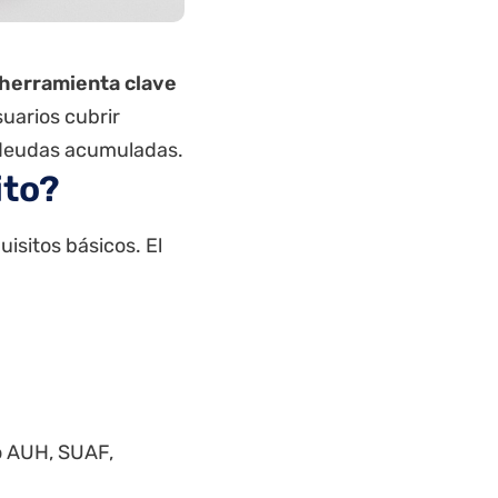
herramienta clave
suarios cubrir
a deudas acumuladas.
ito?
isitos básicos. El
o
AUH
,
SUAF
,