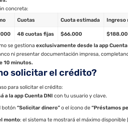
ón concreta:
mo
Cuotas
Cuota estimada
Ingreso
.000
48 cuotas fijas
$66.000
$188.00
amo se gestiona
exclusivamente desde la app Cuenta
 banco ni presentar documentación impresa, completan
e 10 minutos.
o solicitar el crédito?
so para solicitar el crédito:
á a la app Cuenta DNI
con tu usuario y clave.
l botón
“Solicitar dinero”
o el ícono de
“Préstamos pe
el monto
: el sistema te mostrará el máximo disponible