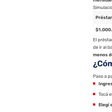
Simulaci
Présta
$1.000
El prést
de ir al
menos d
¿Cóm
Paso a pa
Ingres
Tocá e
Elegí 