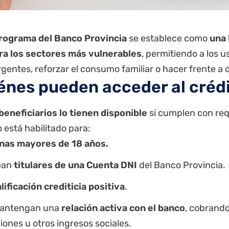
programa del Banco
Provincia
se establece como
una 
ra los sectores más vulnerables
, permitiendo a los u
rgentes, reforzar el consumo familiar o hacer frente 
énes pueden acceder al créd
eneficiarios lo tienen disponible
si cumplen con requ
está habilitado para:
nas mayores de 18 años.
ean
titulares de una
Cuenta DNI
del
Banco Provincia
.
lificación crediticia positiva
.
antengan una
relación activa con el banco
, cobrand
ciones u otros ingresos sociales.