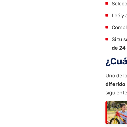
Selecc
Leé y 
Comple
Si tu 
de 24
¿Cuá
Uno de l
diferido
siguiente