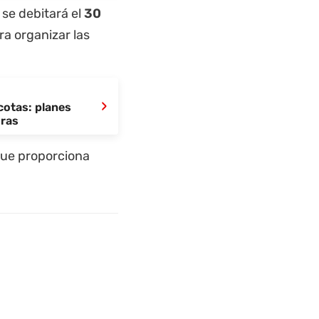
 se debitará el
30
a organizar las
›
cotas: planes
oras
 que proporciona