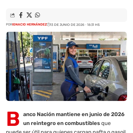
POR
IGNACIO HERNÁNDEZ
13 DE JUNIO DE 2026 - 18:31 HS
B
anco Nación
mantiene en junio de 2026
un reintegro en combustibles
que
puede ser útil para quienes cargan nafta o gasoil