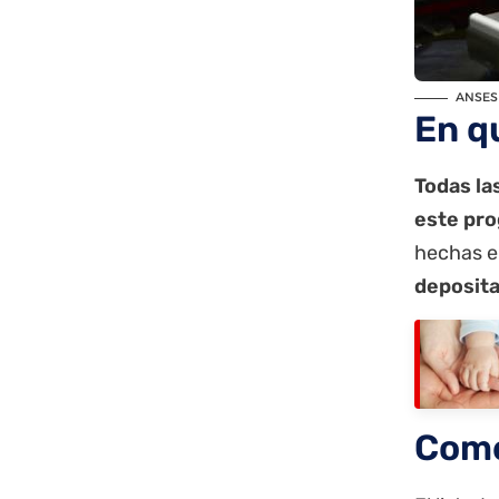
ANSES 
En q
Todas la
este pr
hechas e
deposita
Come