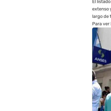
El lista
extenso 
largo de 
Para ver 