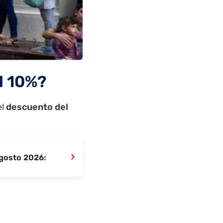
l 10%?
el
descuento del
›
agosto 2026: