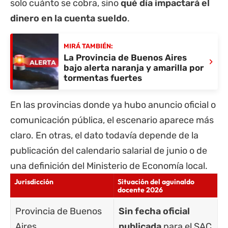
solo cuánto se cobra, sino
qué día impactará el
dinero en la cuenta sueldo
.
MIRÁ TAMBIÉN:
La Provincia de Buenos Aires
›
bajo alerta naranja y amarilla por
tormentas fuertes
En las provincias donde ya hubo anuncio oficial o
comunicación pública, el escenario aparece más
claro. En otras, el dato todavía depende de la
publicación del calendario salarial de junio o de
una definición del Ministerio de Economía local.
Jurisdicción
Situación del aguinaldo
docente 2026
Provincia de Buenos
Sin fecha oficial
Aires
publicada
para el SAC