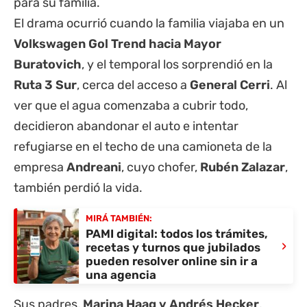
para su familia.
El drama ocurrió cuando la familia viajaba en un
Volkswagen Gol Trend hacia Mayor
Buratovich
, y el temporal los sorprendió en la
Ruta 3 Sur
, cerca del acceso a
General Cerri
. Al
ver que el agua comenzaba a cubrir todo,
decidieron abandonar el auto e intentar
refugiarse en el techo de una camioneta de la
empresa
Andreani
, cuyo chofer,
Rubén Zalazar
,
también perdió la vida.
MIRÁ TAMBIÉN:
PAMI digital: todos los trámites,
›
recetas y turnos que jubilados
pueden resolver online sin ir a
una agencia
Sus padres,
Marina Haag y Andrés Hecker
,