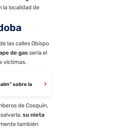
 la localidad de
rdoba
de las calles Obispo
ape de gas
sería el
s víctimas.
›
palm” sobre la
omberos de Cosquín,
salvarla,
su nieta
emente también