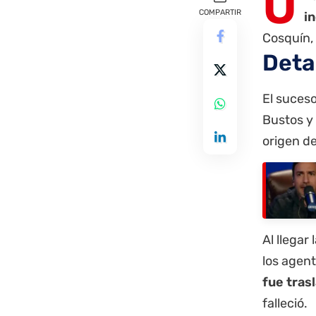
U
COMPARTIR
i
Cosquín,
Deta
El suceso
Bustos y
origen d
Al llegar
los agent
fue tras
falleció.