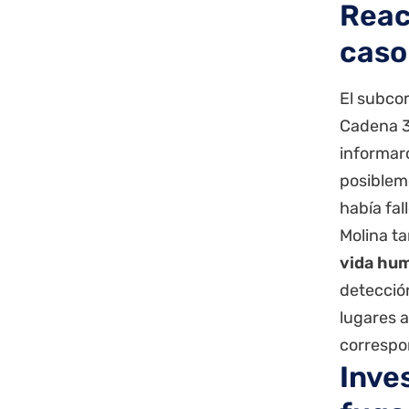
Reac
caso
El subco
Cadena 3
informar
posiblem
había fall
Molina t
vida hu
detecció
lugares 
correspo
Inve