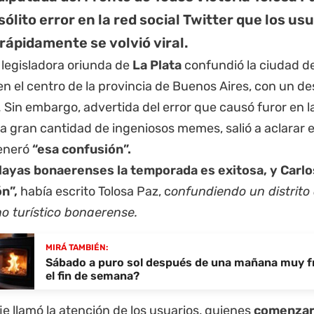
sólito error en la red social Twitter que los us
 rápidamente se volvió viral.
 legisladora oriunda de
La Plata
confundió la ciudad d
n el centro de la
provincia de Buenos Aires
, con un de
. Sin embargo, advertida del error que causó furor en l
 a gran cantidad de ingeniosos memes, salió a aclarar 
eneró
“esa confusión”.
playas bonaerenses la temporada es exitosa, y Carlo
ón”,
había escrito Tolosa Paz, c
onfundiendo un distrito
no turístico bonaerense.
MIRÁ TAMBIÉN:
Sábado a puro sol después de una mañana muy f
el fin de semana?
e llamó la atención de los usuarios, quienes
comenzaro