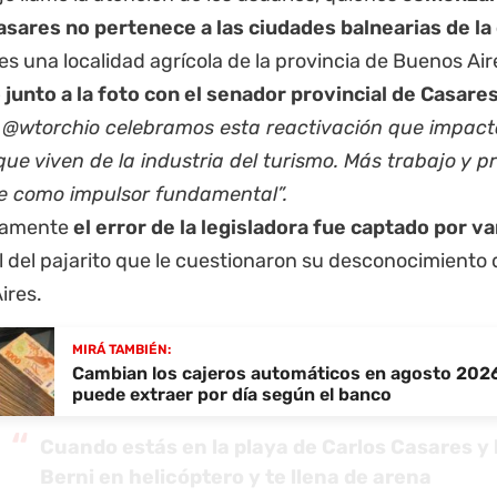
asares no pertenece a las ciudades balnearias de la 
es una localidad agrícola de la provincia de Buenos Air
 junto a la foto con el senador provincial de Casare
 @wtorchio celebramos esta reactivación que impacta
que viven de la industria del turismo. Más trabajo y p
e como impulsor fundamental”.
tamente
el error de la legisladora fue captado por v
l del pajarito que le cuestionaron su desconocimiento 
ires.
MIRÁ TAMBIÉN:
Cambian los cajeros automáticos en agosto 2026
puede extraer por día según el banco
Cuando estás en la playa de Carlos Casares y 
Berni en helicóptero y te llena de arena