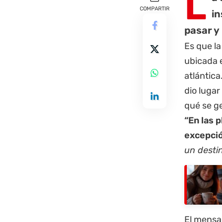
L
COMPARTIR
in
pasar y
Es que la
ubicada e
atlántica
dio lugar
qué se g
“En las 
excepci
un desti
El mensaj