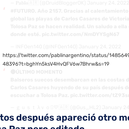
— 𝐏𝐚𝐛𝐥𝐨🇦🇷 (@DruidBloggerOK)
January 24, 202
#FUTURO
. Año 2157. Gracias al calentamiento
global las playas de Carlos Casares de Victori
Tolosa Paz se hacen realidad. Un saludo a ella
donde esté.
pic.twitter.com/NmDYYSgN67
— INFOen140 (@INFOen14O)
January 24, 2022
https://twitter.com/pablinargentino/status/14856
48396?t=bghYn5ksV4HvQFV6w7Bhrw&s=19
🔴ÚLTIMO MOMENTO
Balseros suecos desembarcan en las costas 
Carlos Casares huyendo de su país después d
escuchar a Tolosa Paz.
pic.twitter.com/tZ93s
— ｇｕｓｔ λｖｏ💛🇦🇷 (@Gus_HL2)
January 24
tos después apareció otro m