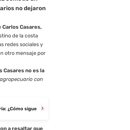
uarios no dejaron
e
Carlos Casares,
stino de
la costa
as redes sociales y
en otro mensaje por
s Casares no es la
 agropecuario con
›
ría: ¿Cómo sigue
n a resaltar que