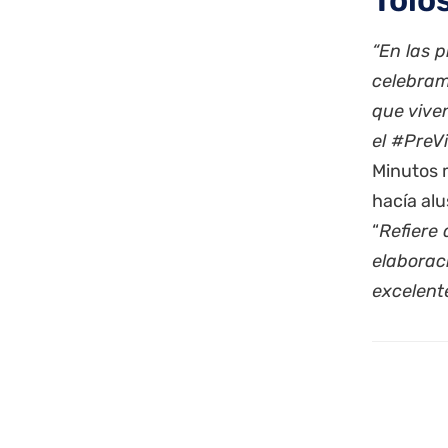
Tolo
“En las 
celebram
que viven
el #PreV
Minutos m
hacía alu
“
Refiere
elaborac
excelent