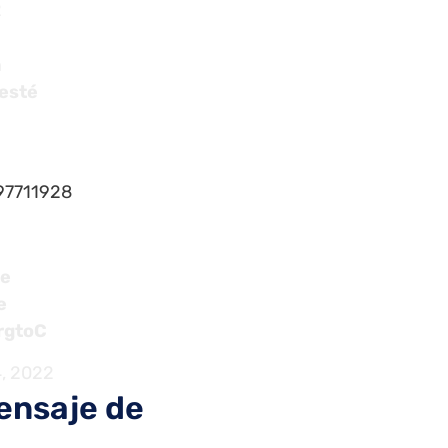
2
a
 esté
497711928
de
e
rgtoC
, 2022
ensaje de