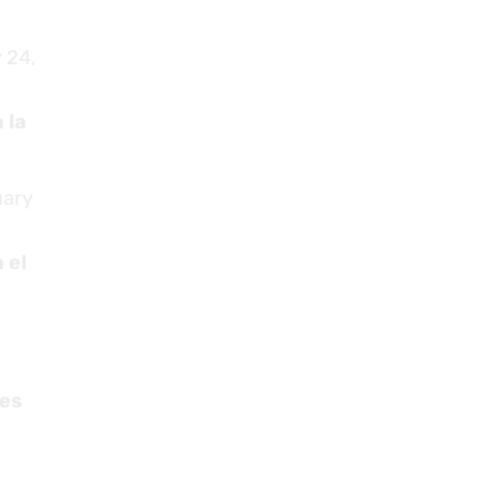
 24,
 la
ary
 el
res