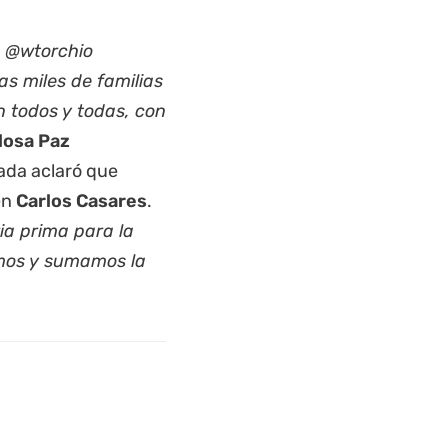
a @wtorchio
s miles de familias
n todos y todas, con
olosa Paz
tada aclaró que
en
Carlos Casares
.
ia prima para la
amos y sumamos la