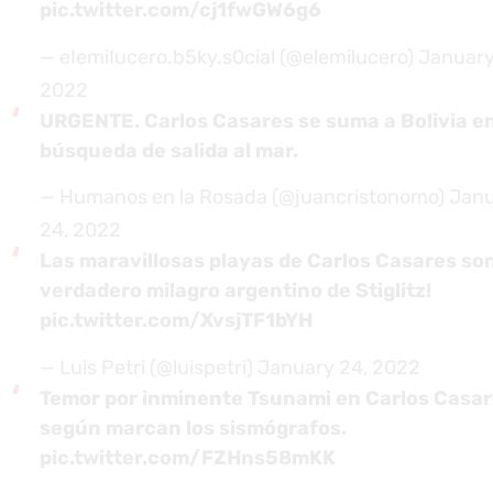
pic.twitter.com/cj1fwGW6g6
— eIemiIucero.b5ky.s0cial (@elemilucero)
January
2022
URGENTE. Carlos Casares se suma a Bolivia en
búsqueda de salida al mar.
— Humanos en la Rosada (@juancristonomo)
Janu
24, 2022
Las maravillosas playas de Carlos Casares son
verdadero milagro argentino de Stiglitz!
pic.twitter.com/XvsjTF1bYH
— Luis Petri (@luispetri)
January 24, 2022
Temor por inminente Tsunami en Carlos Casa
según marcan los sismógrafos.
pic.twitter.com/FZHns58mKK