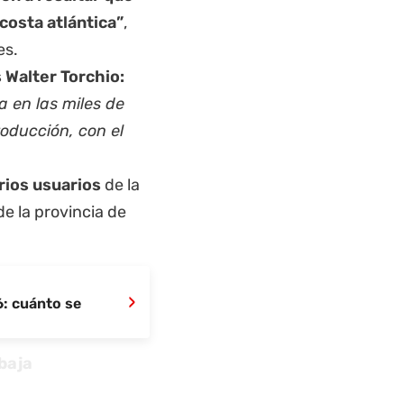
costa atlántica”
,
es.
s Walter Torchio:
 en las miles de
roducción, con el
arios usuarios
de la
de la provincia de
›
: cuánto se
baja