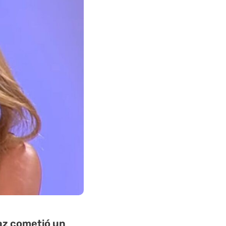
az
cometió un