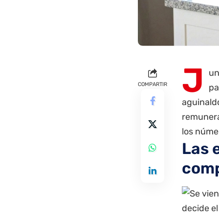
J
un
COMPARTIR
pa
aguinaldo
remunera
los númer
Las 
comp