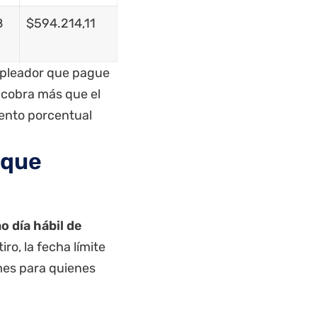
8
$594.214,11
empleador que pague
a cobra más que el
mento porcentual
 que
o día hábil de
ro, la fecha límite
 mes para quienes