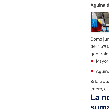
Aguinald
Como juni
del 1,5%)
generales
Mayor 
Aguina
Si la tr
enero, el
La n
suma