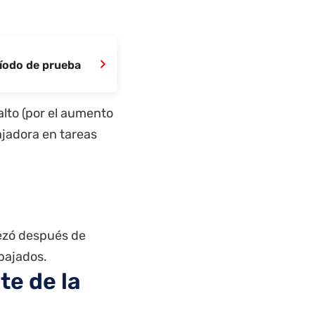
›
íodo de prueba
alto (por el aumento
bajadora en tareas
ezó después de
abajados.
te de la