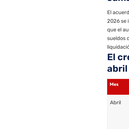
El acuer
2026 se i
que el au
sueldos 
liquidaci
El c
abril
Mes
Abril