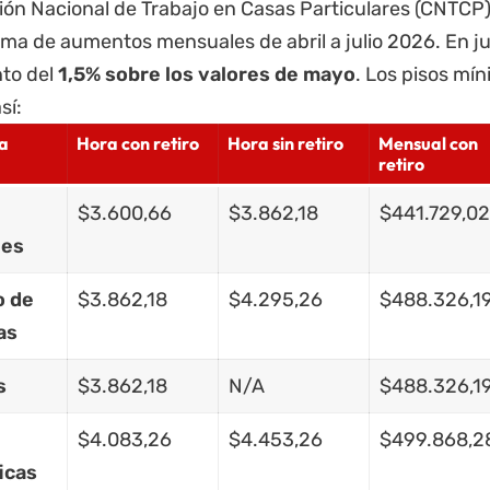
ión Nacional de Trabajo en Casas Particulares (CNTCP
ma de aumentos mensuales de abril a julio 2026. En ju
to del
1,5% sobre los valores de mayo
. Los pisos mín
sí:
a
Hora con retiro
Hora sin retiro
Mensual con
retiro
$3.600,66
$3.862,18
$441.729,02
les
o de
$3.862,18
$4.295,26
$488.326,1
as
s
$3.862,18
N/A
$488.326,1
$4.083,26
$4.453,26
$499.868,2
icas