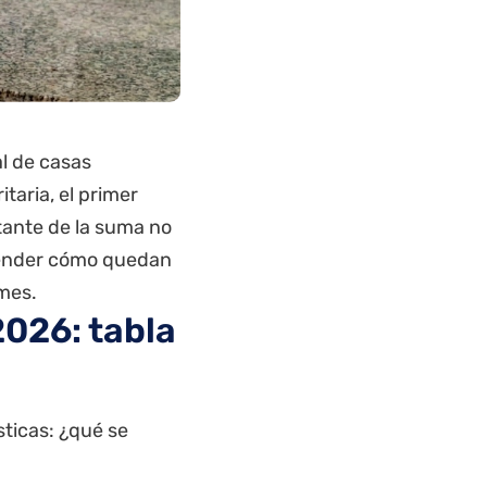
l de casas
taria, el primer
tante de la suma no
tender cómo quedan
 mes.
2026: tabla