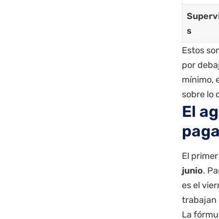
Superv
s
Estos so
por debaj
mínimo, 
sobre lo
El a
paga
El prime
junio
. Pa
es el vie
trabajan 
La fórmul