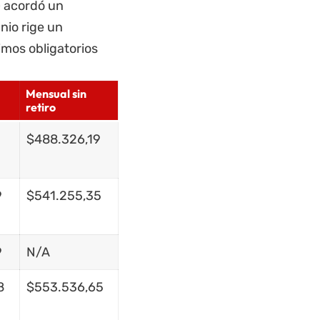
) acordó un
nio rige un
imos obligatorios
Mensual sin
retiro
$488.326,19
9
$541.255,35
9
N/A
8
$553.536,65