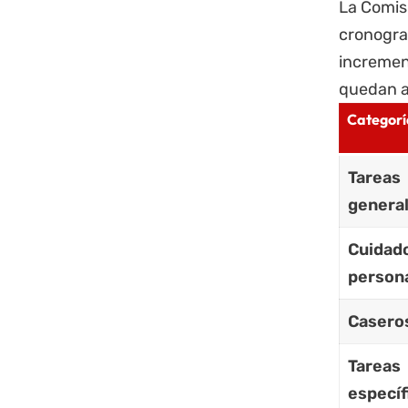
La Comis
cronogra
incremen
quedan a
Categorí
Tareas
genera
Cuidad
person
Casero
Tareas
específ