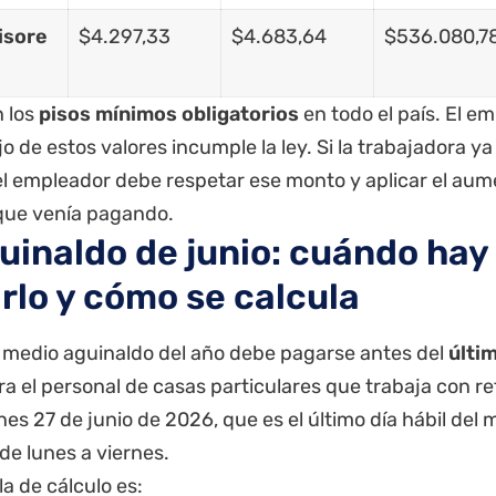
isore
$4.297,33
$4.683,64
$536.080,7
n los
pisos mínimos obligatorios
en todo el país. El 
o de estos valores incumple la ley. Si la trabajadora y
el empleador debe respetar ese monto y aplicar el au
 que venía pagando.
guinaldo de junio: cuándo hay
rlo y cómo se calcula
r medio aguinaldo del año debe pagarse antes del
últim
ra el personal de casas particulares que trabaja con reti
rnes 27 de junio de 2026, que es el último día hábil del
de lunes a viernes.
a de cálculo es: