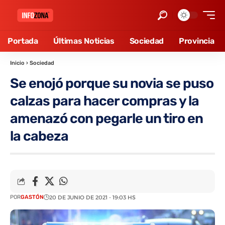
Portada
Últimas Noticias
Sociedad
Provincia
Inicio
›
Sociedad
Se enojó porque su novia se puso
calzas para hacer compras y la
amenazó con pegarle un tiro en
la cabeza
POR
GASTÓN
20 DE JUNIO DE 2021 - 19:03 HS