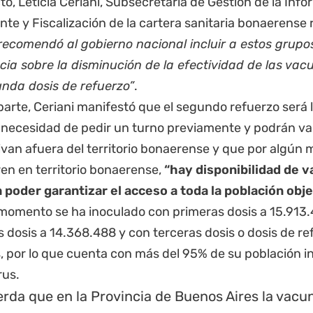
to, Leticia Ceriani, Subsecretaria de Gestión de la In
e y Fiscalización de la cartera sanitaria bonaerense 
ecomendó al gobierno nacional incluir a estos grupo
cia sobre la disminución de la efectividad de las vac
nda dosis de refuerzo”
.
parte, Ceriani manifestó que el segundo refuerzo será li
in necesidad de pedir un turno previamente y podrán 
ivan afuera del territorio bonaerense y que por algún 
en en territorio bonaerense,
“hay disponibilidad de 
a poder garantizar el acceso a toda la población obje
 momento se ha inoculado con primeras dosis a 15.913.
dosis a 14.368.488 y con terceras dosis o dosis de re
, por lo que cuenta con más del 95% de su población i
rus.
rda que en la Provincia de Buenos Aires la vacuna