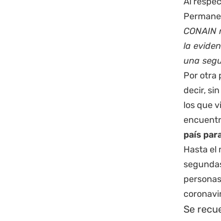
Al respec
Permanent
CONAIN r
la eviden
una segu
Por otra 
decir, s
los que v
encuentr
país par
Hasta el
segundas 
personas
coronavi
Se recue