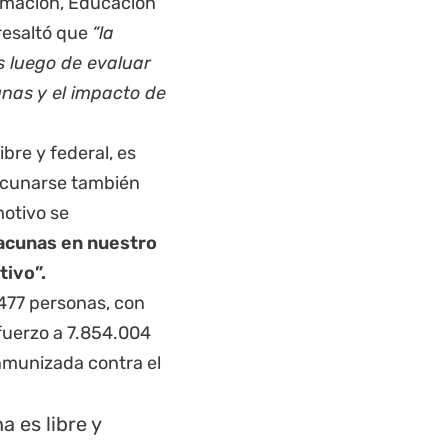
formación, Educación
resaltó que
“la
s luego de evaluar
unas y el impacto de
bre y federal, es
vacunarse también
motivo se
vacunas en nuestro
tivo”.
477 personas, con
fuerzo a 7.854.004
nmunizada contra el
 es libre y