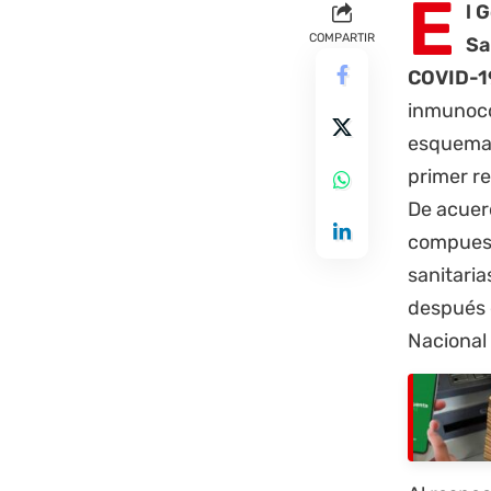
E
l 
COMPARTIR
Sa
COVID-1
inmunoco
esquema 
primer re
De acuer
compuesto
sanitaria
después 
Nacional