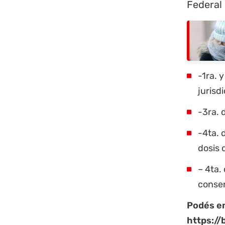
Federal 
-1ra. 
jurisd
-3ra. 
-4ta. 
dosis 
– 4ta.
consen
Podés en
https://