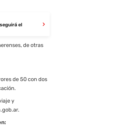
›
seguirá el
aerenses, de otras
.
ores de 50 con dos
cación.
viaje y
.gob.ar.
en: