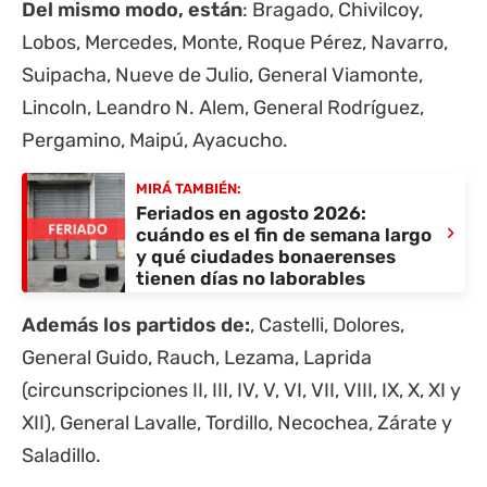
Del mismo modo, están
: Bragado, Chivilcoy,
Lobos, Mercedes, Monte, Roque Pérez, Navarro,
Suipacha, Nueve de Julio, General Viamonte,
Lincoln, Leandro N. Alem, General Rodríguez,
Pergamino, Maipú, Ayacucho.
MIRÁ TAMBIÉN:
Feriados en agosto 2026:
›
cuándo es el fin de semana largo
y qué ciudades bonaerenses
tienen días no laborables
Además los partidos de:
,
Castelli
,
Dolores
,
General Guido, Rauch, Lezama, Laprida
(circunscripciones II, III, IV, V, VI, VII, VIII, IX, X, XI y
XII), General Lavalle, Tordillo, Necochea, Zárate y
Saladillo.