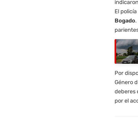
indicaron
El policí
Bogado
.
parientes
Por disp
Género de
deberes 
por el ac