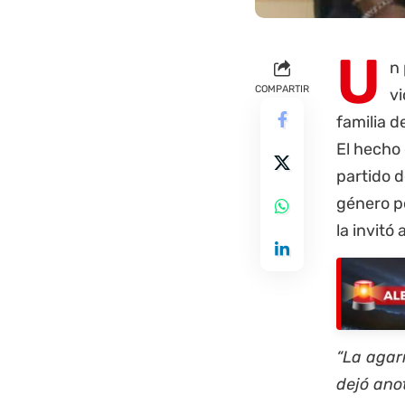
U
n
COMPARTIR
vi
familia d
El hecho 
partido d
género po
la invitó 
“La agarr
dejó ano