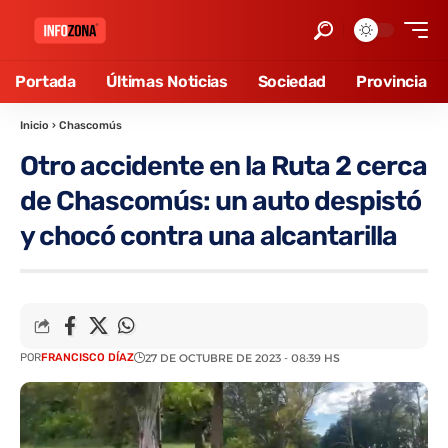
Portada
Últimas Noticias
Sociedad
Provincia
Inicio
›
Chascomús
Otro accidente en la Ruta 2 cerca
de Chascomús: un auto despistó
y chocó contra una alcantarilla
POR
FRANCISCO DÍAZ
27 DE OCTUBRE DE 2023 - 08:39 HS