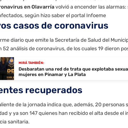
ronavirus en Olavarría
volvió a encender las alarmas:
fectados, según hizo saber el portal Infoeme
os casos de coronavirus
orme diario que emite la Secretaría de Salud del Municip
n 52 análisis de coronavirus, de los cuales 19 dieron po
MIRÁ TAMBIÉN:
Desbaratan una red de trata que explotaba sexu
mujeres en Pinamar y La Plata
entes recuperados
aliente de la jornada indica que, además, 20 personas 
d y ya son 147 quienes han recibido el alta desde el in
ia sanitaria.