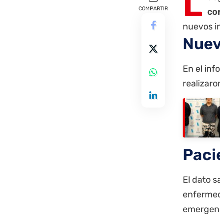
L
COMPARTIR
co
nuevos in
Nuev
En el inf
realizaro
Paci
El dato s
enfermeda
emergenc