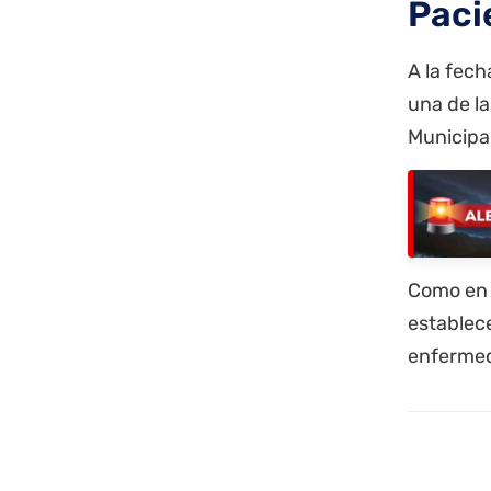
Paci
A la fech
una de la
Municipal
Como en c
establec
enferme