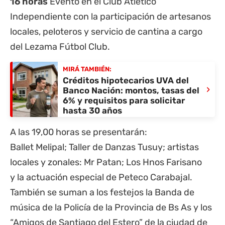
16 horas
Evento en el Club Atlético
Independiente con la participación de artesanos
locales, peloteros y servicio de cantina a cargo
del Lezama Fútbol Club.
MIRÁ TAMBIÉN:
Créditos hipotecarios UVA del
›
Banco Nación: montos, tasas del
6% y requisitos para solicitar
hasta 30 años
A las 19,00 horas se presentarán:
Ballet Melipal; Taller de Danzas Tusuy; artistas
locales y zonales: Mr Patan; Los Hnos Farisano
y la actuación especial de Peteco Carabajal.
También se suman a los festejos la Banda de
música de la Policía de la Provincia de Bs As y los
“Amigos de Santiago del Estero” de la ciudad de