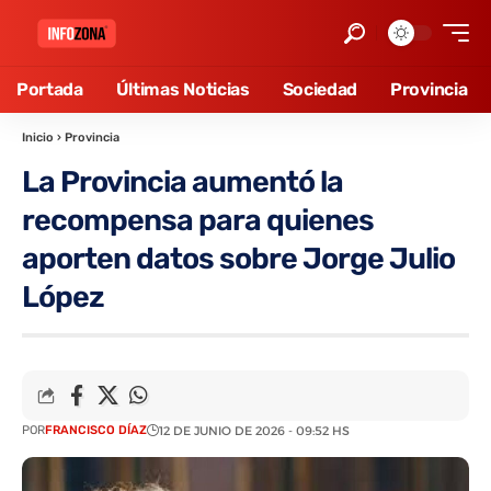
Portada
Últimas Noticias
Sociedad
Provincia
Inicio
›
Provincia
La Provincia aumentó la
recompensa para quienes
aporten datos sobre Jorge Julio
López
POR
FRANCISCO DÍAZ
12 DE JUNIO DE 2026 - 09:52 HS