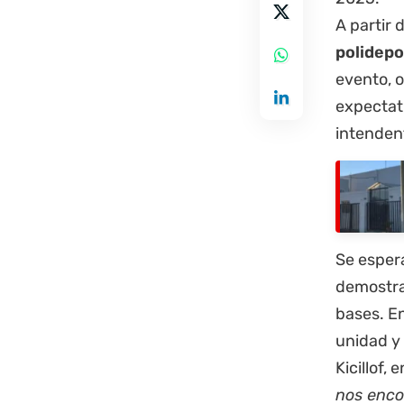
A partir 
polidepo
evento, 
expectati
intendent
Se esper
demostrac
bases. En
unidad y 
Kicillof,
nos enco