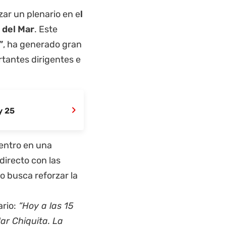
ezar un plenario en e
l
 del Mar
. Este
”
, ha generado gran
rtantes dirigentes e
›
y 25
uentro en una
directo con las
o busca reforzar la
ario:
“Hoy a las 15
ar Chiquita. La