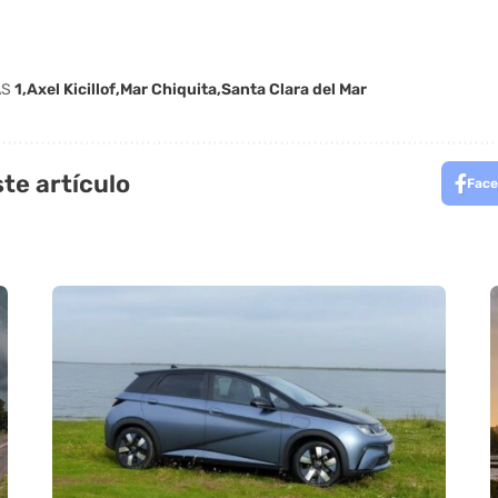
AS
1
Axel Kicillof
Mar Chiquita
Santa Clara del Mar
te artículo
Face