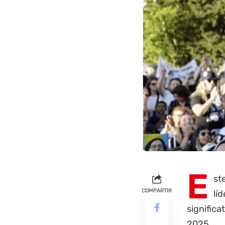
E
st
COMPARTIR
lí
significa
2025.