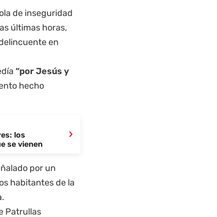
 ola de inseguridad
as últimas horas,
delincuente en
edía
“por Jesús y
olento hecho
›
es: los
e se vienen
eñalado por un
los habitantes de la
a.
e Patrullas