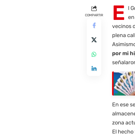
E
l 
COMPARTIR
en
vecinos 
plena cal
Asimismo,
por mi hi
señalaro
En ese s
almacener
zona actu
El hecho 