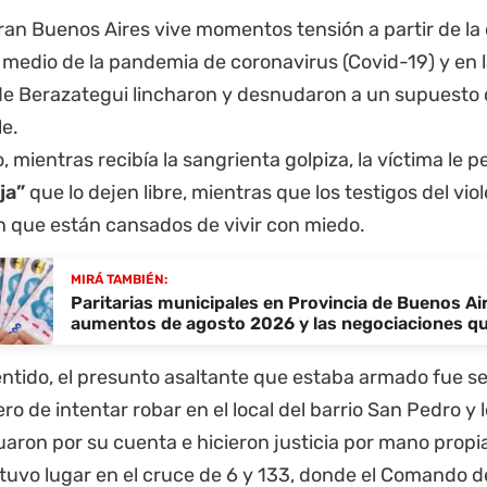
Gran Buenos Aires vive momentos tensión a partir de la
 medio de la pandemia de coronavirus (Covid-19) y en l
de Berazategui lincharon y desnudaron a un supuesto 
le.
 mientras recibía la sangrienta golpiza, la víctima le p
ja”
que lo dejen libre, mientras que los testigos del vi
n que están cansados de vivir con miedo.
MIRÁ TAMBIÉN:
Paritarias municipales en Provincia de Buenos Air
aumentos de agosto 2026 y las negociaciones qu
entido, el presunto asaltante que estaba armado fue s
o de intentar robar en el local del barrio San Pedro y 
aron por su cuenta e hicieron justicia por mano propi
tuvo lugar en el cruce de 6 y 133, donde el Comando d