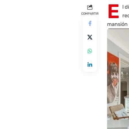
E
l 
COMPARTIR
re
mansión 