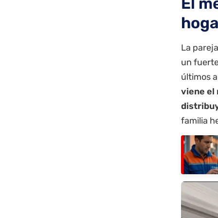
El m
hoga
La pareja
un fuert
últimos 
viene el
distribu
familia h