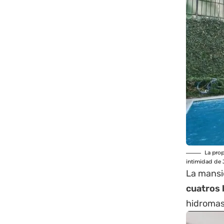
La prop
intimidad de J
La mansi
cuatros 
hidromas