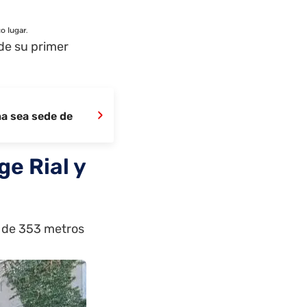
o lugar.
 de su primer
›
na sea sede de
e Rial y
l de 353 metros