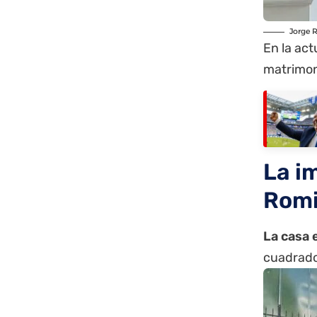
Jorge R
En la act
matrimon
La i
Romi
La casa 
cuadrado