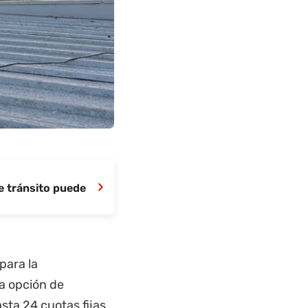
›
e tránsito puede
para la
la opción de
asta 24 cuotas fijas