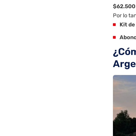
$62.500
Por lo ta
Kit de
Abono
¿Cóm
Arge