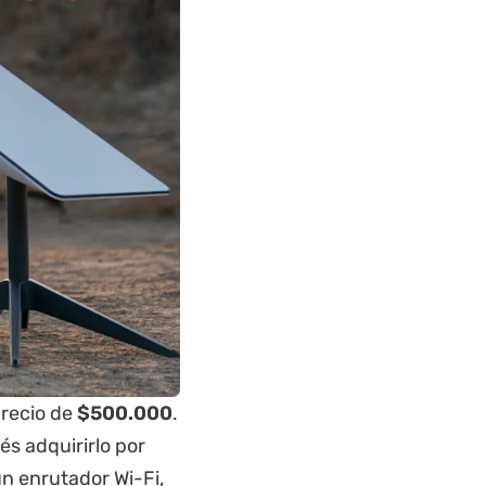
precio de
$500.000
.
s adquirirlo por
un enrutador Wi-Fi,