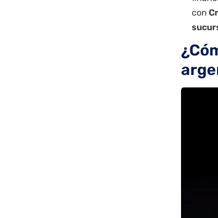
con
C
sucur
¿Cóm
arge