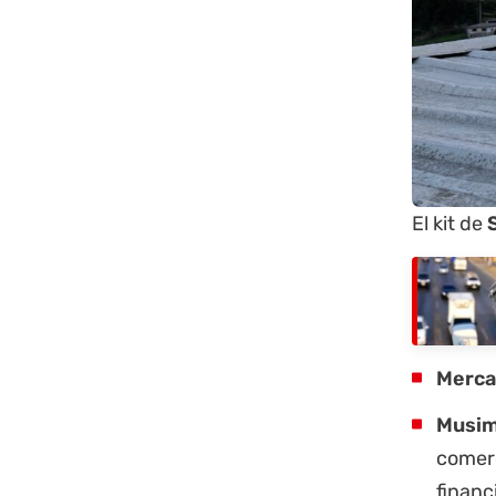
El kit de
Merca
Musi
comerc
financ