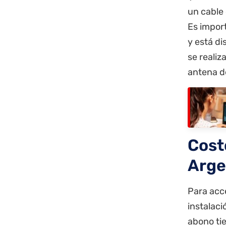
un cable
Es impor
y está d
se realiz
antena d
Costo
Arge
Para acce
instalac
abono ti