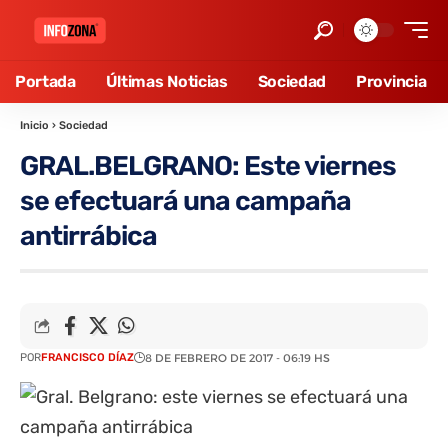
Portada
Últimas Noticias
Sociedad
Provincia
Inicio
›
Sociedad
GRAL.BELGRANO: Este viernes
se efectuará una campaña
antirrábica
POR
FRANCISCO DÍAZ
8 DE FEBRERO DE 2017 - 06:19 HS