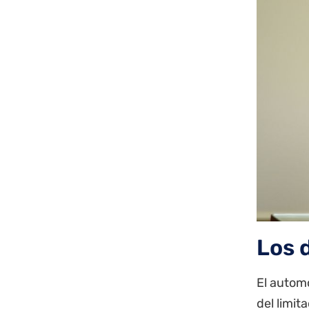
Los 
El automó
del limit