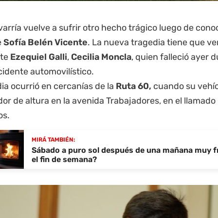
varría vuelve a sufrir otro hecho trágico luego de cono
e
Sofía
Belén Vicente
. La nueva tragedia tiene que ve
nte
Ezequiel Galli
,
Cecilia Moncla
, quien falleció ayer 
idente automovilístico.
ia ocurrió en cercanías de la
Ruta 60,
cuando su vehíc
dor de altura en la avenida Trabajadores, en el llamado
os.
MIRÁ TAMBIÉN:
Sábado a puro sol después de una mañana muy f
el fin de semana?