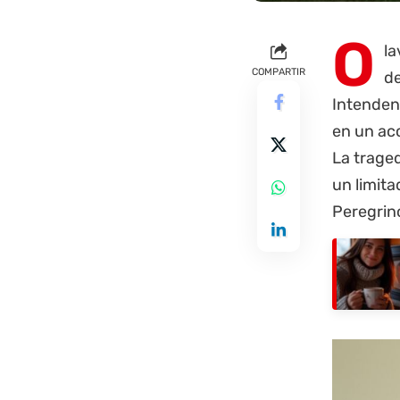
O
la
COMPARTIR
d
Intende
en un acc
La traged
un limita
Peregrin