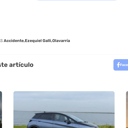
AS
Accidente
Ezequiel Galli
Olavarría
te artículo
Face