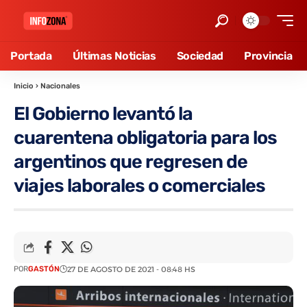
Portada
Últimas Noticias
Sociedad
Provincia
Inicio
›
Nacionales
El Gobierno levantó la
cuarentena obligatoria para los
argentinos que regresen de
viajes laborales o comerciales
POR
GASTÓN
27 DE AGOSTO DE 2021 - 08:48 HS